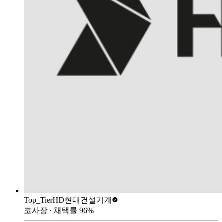
Top_Tier
HD현대건설기계
코사장
∙ 채택률
96
%