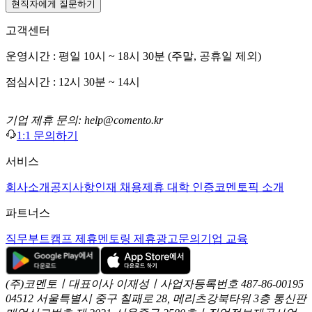
현직자에게 질문하기
고객센터
운영시간 : 평일 10시 ~ 18시 30분 (주말, 공휴일 제외)
점심시간 : 12시 30분 ~ 14시
기업 제휴 문의: help@comento.kr
1:1 문의하기
서비스
회사소개
공지사항
인재 채용
제휴 대학 인증
코멘토픽 소개
파트너스
직무부트캠프 제휴
멘토링 제휴
광고문의
기업 교육
(주)코멘토ㅣ대표이사 이재성ㅣ사업자등록번호 487-86-00195
04512 서울특별시 중구 칠패로 28, 메리츠강북타워 3층
통신판