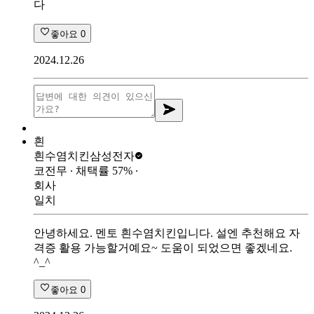
다
좋아요
0
2024.12.26
흰
흰수염치킨
삼성전자
코전무
∙ 채택률
57
%
∙
회사
일치
안녕하세요. 멘토 흰수염치킨입니다. 설엔 추천해요 자
격증 활용 가능할거예요~ 도움이 되었으면 좋겠네요.
^_^
좋아요
0