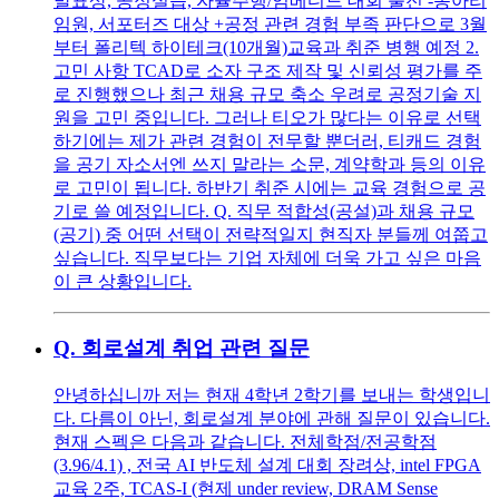
발표상, 공정실습, 자율주행/임베디드 대회 출전 -동아리
임원, 서포터즈 대상 +공정 관련 경험 부족 판단으로 3월
부터 폴리텍 하이테크(10개월)교육과 취준 병행 예정 2.
고민 사항 TCAD로 소자 구조 제작 및 신뢰성 평가를 주
로 진행했으나 최근 채용 규모 축소 우려로 공정기술 지
원을 고민 중입니다. 그러나 티오가 많다는 이유로 선택
하기에는 제가 관련 경험이 전무할 뿐더러, 티캐드 경험
을 공기 자소서엔 쓰지 말라는 소문, 계약학과 등의 이유
로 고민이 됩니다. 하반기 취준 시에는 교육 경험으로 공
기로 쓸 예정입니다. Q. 직무 적합성(공설)과 채용 규모
(공기) 중 어떤 선택이 전략적일지 현직자 분들께 여쭙고
싶습니다. 직무보다는 기업 자체에 더욱 가고 싶은 마음
이 큰 상황입니다.
Q.
회로설계 취업 관련 질문
안녕하십니까 저는 현재 4학년 2학기를 보내는 학생입니
다. 다름이 아닌, 회로설계 분야에 관해 질문이 있습니다.
현재 스펙은 다음과 같습니다. 전체학점/전공학점
(3.96/4.1) , 전국 AI 반도체 설계 대회 장려상, intel FPGA
교육 2주, TCAS-I (현제 under review, DRAM Sense