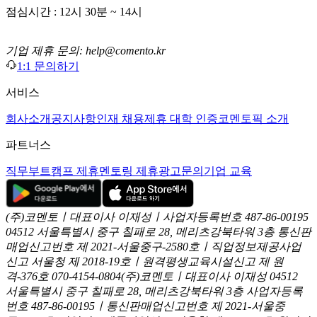
점심시간 : 12시 30분 ~ 14시
기업 제휴 문의: help@comento.kr
1:1 문의하기
서비스
회사소개
공지사항
인재 채용
제휴 대학 인증
코멘토픽 소개
파트너스
직무부트캠프 제휴
멘토링 제휴
광고문의
기업 교육
(주)코멘토ㅣ대표이사 이재성ㅣ사업자등록번호 487-86-00195
04512 서울특별시 중구 칠패로 28, 메리츠강북타워 3층
통신판
매업신고번호 제 2021-서울중구-2580호ㅣ직업정보제공사업
신고
서울청 제 2018-19호ㅣ원격평생교육시설신고 제 원
격-376호
070-4154-0804
(주)코멘토ㅣ대표이사 이재성
04512
서울특별시 중구 칠패로 28, 메리츠강북타워 3층
사업자등록
번호 487-86-00195ㅣ통신판매업신고번호 제 2021-서울중