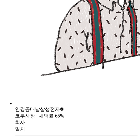
안경공대남
삼성전자
코부사장
∙ 채택률
65
%
∙
회사
일치