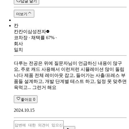
답글 달기
더보기
칸
칸칸이
삼성전자
코차장
∙ 채택률
67
%
∙
회사
일치
다루는 전공은 위에 질문자님이 언급하신 내용이 많구
요, 주로 캐드 사용해서 이런저런 시뮬레이션 많이 돌립
니다 제품 전체 레이아웃 잡고, 들어가는 사출/프레스 부
품들 설계하고, 개발 단계별 테스트 하고, 일정 못 맞추면
욕먹고... 그런거 해요
좋아요
0
2024.10.15