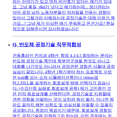
라는 이야기가 있고 여자 비선호가 있다는 얘기가 있네
요. 그냥 품질, r&d가 낫다고 얘기하는데... 생산관리는
아마 공장 남자 노동자분들이 여자말을 안듣는 경향이
있어서 그럴거라 이해되는데 공정기술은 대체 이유가 뭔
가요...? 그냥 제가 이상한 얘기 주워듣고 온건가요? 현실
적으로 답해주시면 감사하겠습니다!
Q.
반도체 공정기술 직무적합성
건동홍라인 전자과 4학년, 학점 4.1/4.5 희망하는 분야는
반도체 공정기술 쪽인데 학부연구생을 한것도 아니고,
대회를 나간것도 아니라서 공정관련 경험은 서울대 공정
실습이 끝입니다. 4학년 1학기부터 하는 프로젝트 수업
은 tcad를 쓰는 소자 시뮬레이션쪽이나 virtuso로
PLL/DLL을 설계하는 회로설계 밖에 선택지가 없습니
다. (수강신청 실패로 회로설계 유력) 제가 고민중인 것
은 만약 회로설계를 선택한다면, 공정기술로 지원할때
관련 경험을 어필하는 것이 오히려 독이 될지, 아니면 뭐
라도 끝까지 해본 성취도 및 성실성을 어필할 수 있을지
궁금합니다. 취업이 목표이기 때문에, 회로설계 경험임
에도 공정기술에 지원하고자 하는데, 이런 경우에는 직