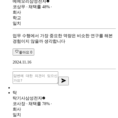
메에모리
삼성전자
코상무
∙ 채택률
48
%
∙
회사
학교
일치
업무 수행에서 가장 중요한 역량은 비슷한 연구를 해본
경험이지 않을까 생각합니다
좋아요
0
2024.11.16
탁
탁기사
삼성전자
코사장
∙ 채택률
78
%
∙
회사
일치