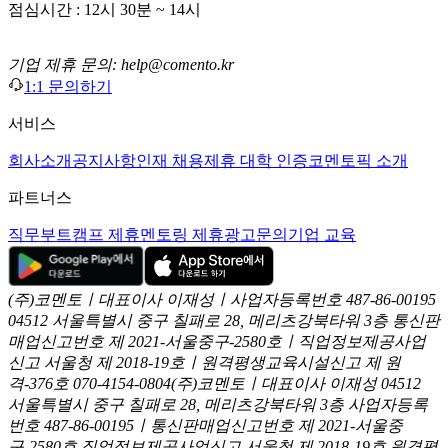
점심시간 : 12시 30분 ~ 14시
기업 제휴 문의: help@comento.kr
1:1 문의하기
서비스
회사소개
공지사항
인재 채용
제휴 대학 인증
코멘토픽 소개
파트너스
직무부트캠프 제휴
멘토링 제휴
광고문의
기업 교육
(주)코멘토ㅣ대표이사 이재성ㅣ사업자등록번호 487-86-00195
04512 서울특별시 중구 칠패로 28, 메리츠강북타워 3층
통신판
매업신고번호 제 2021-서울중구-2580호ㅣ직업정보제공사업
신고
서울청 제 2018-19호ㅣ원격평생교육시설신고 제 원
격-376호
070-4154-0804
(주)코멘토ㅣ대표이사 이재성
04512
서울특별시 중구 칠패로 28, 메리츠강북타워 3층
사업자등록
번호 487-86-00195ㅣ통신판매업신고번호 제 2021-서울중
구-2580호
직업정보제공사업신고 서울청 제 2018-19호
원격평