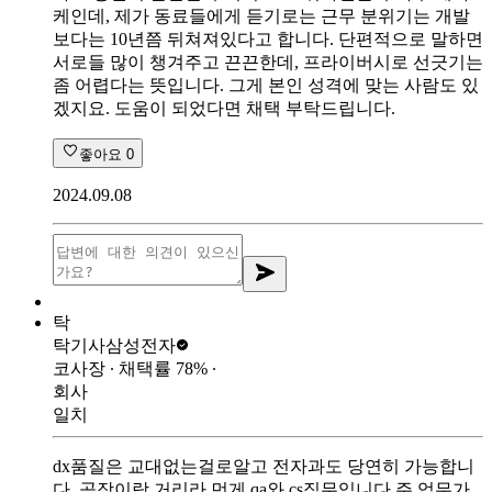
케인데, 제가 동료들에게 듣기로는 근무 분위기는 개발
보다는 10년쯤 뒤쳐져있다고 합니다. 단편적으로 말하면
서로들 많이 챙겨주고 끈끈한데, 프라이버시로 선긋기는
좀 어렵다는 뜻입니다. 그게 본인 성격에 맞는 사람도 있
겠지요. 도움이 되었다면 채택 부탁드립니다.
좋아요
0
2024.09.08
탁
탁기사
삼성전자
코사장
∙ 채택률
78
%
∙
회사
일치
dx품질은 교대없는걸로알고 전자과도 당연히 가능합니
다. 공장이랑 거리라 먼게 qa와 cs직무입니다 주 업무가