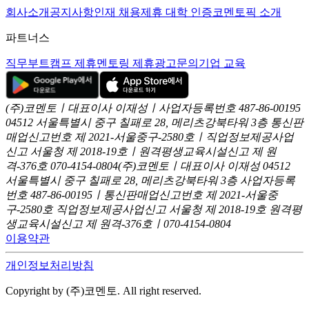
회사소개
공지사항
인재 채용
제휴 대학 인증
코멘토픽 소개
파트너스
직무부트캠프 제휴
멘토링 제휴
광고문의
기업 교육
(주)코멘토ㅣ대표이사 이재성ㅣ사업자등록번호 487-86-00195
04512 서울특별시 중구 칠패로 28, 메리츠강북타워 3층
통신판
매업신고번호 제 2021-서울중구-2580호ㅣ직업정보제공사업
신고
서울청 제 2018-19호ㅣ원격평생교육시설신고 제 원
격-376호
070-4154-0804
(주)코멘토ㅣ대표이사 이재성
04512
서울특별시 중구 칠패로 28, 메리츠강북타워 3층
사업자등록
번호 487-86-00195ㅣ통신판매업신고번호 제 2021-서울중
구-2580호
직업정보제공사업신고 서울청 제 2018-19호
원격평
생교육시설신고 제 원격-376호ㅣ070-4154-0804
이용약관
개인정보처리방침
Copyright by (주)코멘토. All right reserved.