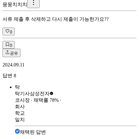
뭉
뭉치치치
서류 제출 후 삭제하고 다시 제출이 가능한가요??
0
0
공유
2024.09.11
답변
8
탁
탁기사
삼성전자
코사장
∙ 채택률
78
%
∙
회사
학교
일치
채택된 답변