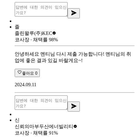
졸
졸린왈루
(주)KEC
코사장
∙ 채택률
98
%
안녕하세요 멘티님 다시 제출 가능합니다! 멘티님의 취
업에 좋은 결과 있길 바랄게요~!
좋아요
0
2024.09.11
신
신뢰의마부
두산에너빌리티
코사장
∙ 채택률
91
%