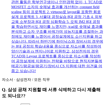
관련 활동은 학부연구생이나 인턴경력 없이, 1. TCAD로
MOSFET 소자의 숏채널 효과를 개선하는 constant field
scaling 등의 프로젝트 2. virtuoso로 layout을 포함한 회로
설계 프로젝트 3. 서울대 공정실습 8대 공정 기초 4. 외부
교육 소부장과 8대 공정 심화학습 5. 오픽 IM2 8대 공정
을 학습하면서도 재미를 느꼈지만, tcad로 숏채널 효과를
분석하고 소자 구조를 바꿔가며 성능지표를 조절하는 과
정에도 재미를 느꼈어서 공정설계에도 소신지원을 하고
싶습니다. 따라서 하반기에 하이닉스와 장비사의 경우에
는 8대 공정의 학습내용을 중심으로 자소서를 작성하여
양산기술과 cs 엔지니어로 지원하고, 삼성전자의 경우
TCAD와 Layout 프로젝트를 중심으로 자소서를 작성하
여 공정설계에 지원하는 전략을 바탕으로 현직자분들께
메공기/팡공설/팡공기/장비사 CS 지원에 대한 의견을 여
쭙고 싶습니다!
자소서
·
삼성전자
/
모든 직무
Q.
삼성 공채 지원할 때 서류 삭제하고 다시 제출해
도 되나요??