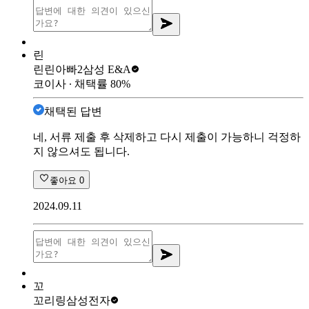
린
린린아빠2
삼성 E&A
코이사
∙ 채택률
80
%
채택된 답변
네, 서류 제출 후 삭제하고 다시 제출이 가능하니 걱정하
지 않으셔도 됩니다.
좋아요
0
2024.09.11
꼬
꼬리링
삼성전자