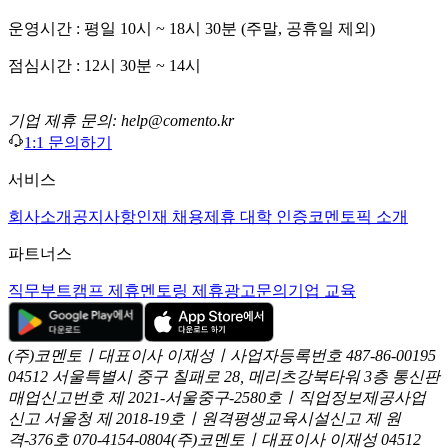
운영시간 : 평일 10시 ~ 18시 30분 (주말, 공휴일 제외)
점심시간 : 12시 30분 ~ 14시
기업 제휴 문의: help@comento.kr
1:1 문의하기
서비스
회사소개
공지사항
인재 채용
제휴 대학 인증
코멘토픽 소개
파트너스
직무부트캠프 제휴
멘토링 제휴
광고문의
기업 교육
(주)코멘토ㅣ대표이사 이재성ㅣ사업자등록번호 487-86-00195
04512 서울특별시 중구 칠패로 28, 메리츠강북타워 3층
통신판
매업신고번호 제 2021-서울중구-2580호ㅣ직업정보제공사업
신고
서울청 제 2018-19호ㅣ원격평생교육시설신고 제 원
격-376호
070-4154-0804
(주)코멘토ㅣ대표이사 이재성
04512