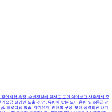
c전압, 절연저항 측정, 수변전설비 결선도 도면 읽어보고 산출해서 준
전기요금 절감안 도출 -양정, 유량에 맞는 모터 용량 및 ip등급 선
 plc 프로그램 학습: 자기유지, 인터록 구성, 모터 정역회전 래더