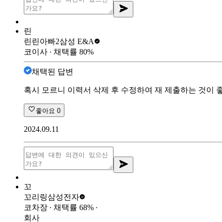
린
린린아빠2
삼성 E&A
코이사
∙ 채택률
80
%
채택된 답변
혹시 모르니 이력서 삭제 후 수정하여 재 제출하는 것이 좋
좋아요
0
2024.09.11
꼬
꼬리링
삼성전자
코차장
∙ 채택률
68
%
∙
회사