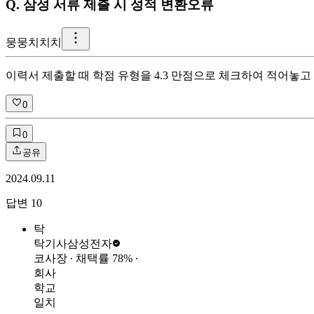
Q.
삼성 서류 제출 시 성적 변환오류
뭉
뭉치치치
이력서 제출할 때 학점 유형을 4.3 만점으로 체크하여 적어놓고
0
0
공유
2024.09.11
답변
10
탁
탁기사
삼성전자
코사장
∙ 채택률
78
%
∙
회사
학교
일치