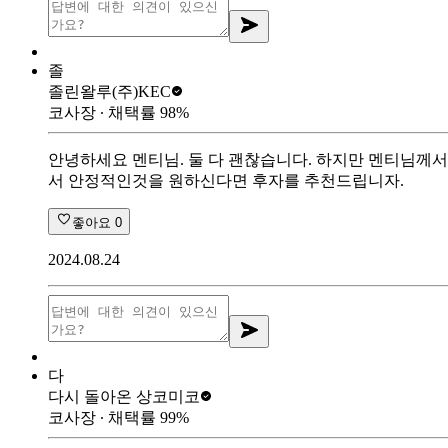
졸
졸린왈루
(주)KEC
코사장
∙ 채택률
98
%
안녕하세요 멘티님. 둘 다 괜찮습니다. 하지만 멘티님께
서 안정적인것을 원하신다면 후자를 추천드립니자.
좋아요
0
2024.08.24
다
다시 돌아온 상
코미코
코사장
∙ 채택률
99
%