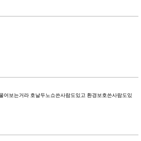
해를 물어보는거라 호날두노쇼쓴사람도있고 환경보호쓴사람도있