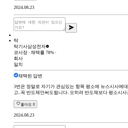
2024.08.23
탁
탁기사
삼성전자
코사장
∙ 채택률
78
%
∙
회사
일치
채택된 답변
3번은 정말로 자기가 관심있는 항목 평소에 뉴스시사
고..꼭 반도체안써도됩니다. 오히려 반도체보다 평소시사
좋아요
0
2024.08.23