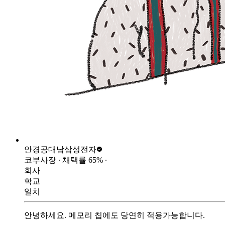
안경공대남
삼성전자
코부사장
∙ 채택률
65
%
∙
회사
학교
일치
안녕하세요. 메모리 칩에도 당연히 적용가능합니다.