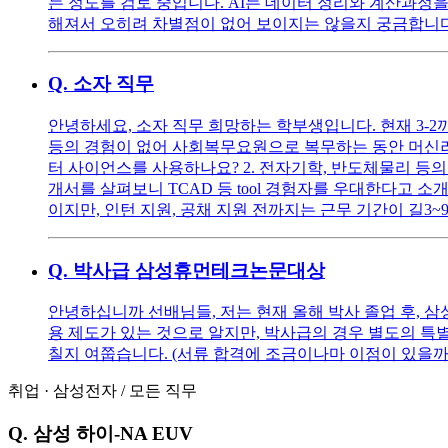
는 정도를 검토 중입니다. AI는 데이터 정리와 계산과정을
해져서 오히려 차별점이 없어 보이지는 않을지 궁금합니다.
Q.
소자 직무
안녕하세요, 소자 직무 희망하는 학부생입니다. 현재 3-2
등의 경험이 없어 사회복무요원으로 복무하는 동안 머신러닝
터 사이언스를 사용하나요? 2. 전자기학, 반도체물리 등
개서를 살펴보니 TCAD 등 tool 경험자를 우대한다고
이지만, 인턴 지원, 공채 지원 전까지는 근무 기간이 길3
Q.
박사급 삼성휴먼테크논문대상
안녕하십니까 선배님들, 저는 현재 올해 박사 졸업 후, 
용 제도가 있는 것으로 알지만, 박사급의 경우 별도의 특
칠지 여쭙습니다. (서류 합격에 조금이나마 이점이 있을까요
취업
·
삼성전자
/
모든 직무
Q.
삼성 하이-NA EUV