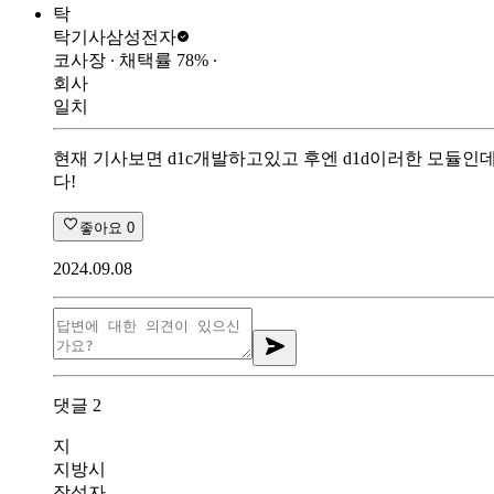
탁
탁기사
삼성전자
코사장
∙ 채택률
78
%
∙
회사
일치
현재 기사보면 d1c개발하고있고 후엔 d1d이러한 모듈인데 
다!
좋아요
0
2024.09.08
댓글
2
지
지방시
작성자