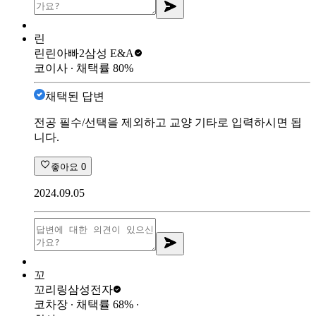
린
린린아빠2
삼성 E&A
코이사
∙ 채택률
80
%
채택된 답변
전공 필수/선택을 제외하고 교양 기타로 입력하시면 됩
니다.
좋아요
0
2024.09.05
꼬
꼬리링
삼성전자
코차장
∙ 채택률
68
%
∙