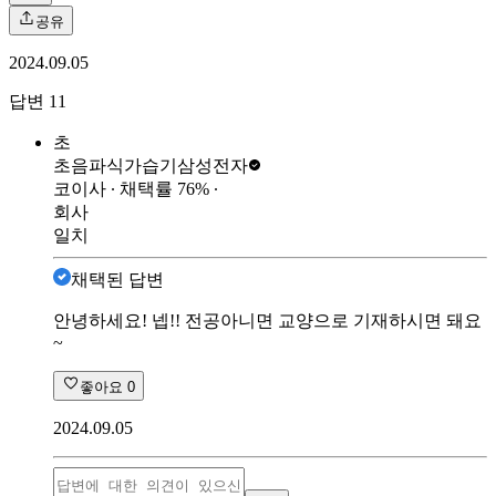
공유
2024.09.05
답변
11
초
초음파식가습기
삼성전자
코이사
∙ 채택률
76
%
∙
회사
일치
채택된 답변
안녕하세요! 넵!! 전공아니면 교양으로 기재하시면 돼요
~
좋아요
0
2024.09.05