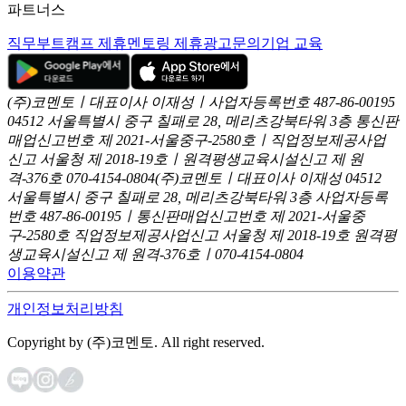
파트너스
직무부트캠프 제휴
멘토링 제휴
광고문의
기업 교육
(주)코멘토ㅣ대표이사 이재성ㅣ사업자등록번호 487-86-00195
04512 서울특별시 중구 칠패로 28, 메리츠강북타워 3층
통신판
매업신고번호 제 2021-서울중구-2580호ㅣ직업정보제공사업
신고
서울청 제 2018-19호ㅣ원격평생교육시설신고 제 원
격-376호
070-4154-0804
(주)코멘토ㅣ대표이사 이재성
04512
서울특별시 중구 칠패로 28, 메리츠강북타워 3층
사업자등록
번호 487-86-00195ㅣ통신판매업신고번호 제 2021-서울중
구-2580호
직업정보제공사업신고 서울청 제 2018-19호
원격평
생교육시설신고 제 원격-376호ㅣ070-4154-0804
이용약관
개인정보처리방침
Copyright by (주)코멘토. All right reserved.