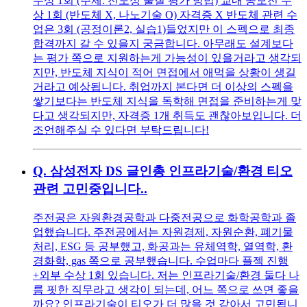
수상 1회 (주제: 전도성 물질 평가 방법) 교내 공모전 수
상 1회 (반도체 X, 나노기술 O) 자격증 X 반도체 관련 수
업은 3회 (공정이론2, 실습1)들었지만 이 스펙으로 최종
합격까지 갈 수 있을지 궁금합니다. 아무래도 설계보다
는 평가 쪽으로 지원하는게 가능성이 있을거라고 생각되
지만, 반도체 지식이 적어 면접에서 애먹을 상황이 생길
거라고 예상됩니다. 취업까지 본다면 더 이상의 스펙을
쌓기보다는 반도체 지식을 독학해 면접을 준비하는게 맞
다고 생각되지만, 자격증 1개 취득도 괜찮아보입니다. 더
조언해주실 수 있다면 부탁드립니다!
Q.
삼성전자 DS 글인총 인프라기술/환경 티오
관련 고민중입니다..
주전공은 자원환경공학과 다중전공으로 화학공학과 졸
업했습니다. 주전공에서는 자원경제, 자원순환, 폐기물
처리, ESG 등 공부했고, 화공과는 유체역학, 열역학, 환
경화학, gas 쪽으로 공부했습니다. 수업마다 플젝 진행
+외부 수상 1회 있습니다. 저는 인프라기술/환경 둘다 나
름 핏한 직무라고 생각이 되는데, 어느 쪽으로 쓰면 좋을
까요? 인프라기술이 티오가 더 많을 것 같아서 고민됩니