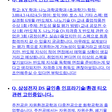
학교: KY 학과: 나노과학공학과 (초과학기) 학점:
3.88/4.3 (4.02/4.5) 영어: 토익 990, 토스 AL 기타 스펙: 랩
실경험 6개월 (반도체X, 나노기술 O) 교내 졸업작품전
수상 1회 (주제: 전도성 물질 평가 방법) 교내 공모전 수
상 1회 (반도체 X, 나노기술 O) 자격증 X 반도체 관련 수
업은 3회 (공정이론2, 실습1)들었지만 이 스펙으로 최종
합격까지 갈 수 있을지 궁금합니다. 아무래도 설계보다
는 평가 쪽으로 지원하는게 가능성이 있을거라고 생각되
지만, 반도체 지식이 적어 면접에서 애먹을 상황이 생길
거라고 예상됩니다. 취업까지 본다면 더 이상의 스펙을
쌓기보다는 반도체 지식을 독학해 면접을 준비하는게 맞
다고 생각되지만, 자격증 1개 취득도 괜찮아보입니다. 더
조언해주실 수 있다면 부탁드립니다!
Q.
삼성전자 DS 글인총 인프라기술/환경 티오
관련 고민중입니다..
주전공은 자원환경공학과 다중전공으로 화학공학과 졸
업했습니다. 주전공에서는 자원경제, 자원순환, 폐기물