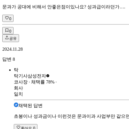
문과가 공대에 비해서 안좋은점이있나요? 성과급이라던가….
0
0
공유
2024.11.28
답변
8
탁
탁기사
삼성전자
코사장
∙ 채택률
78
%
∙
회사
일치
채택된 답변
초봉이나 성과금이나 이런것은 문과이과 사업부만 같으면
좋아요
0