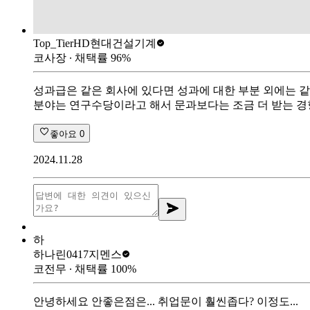
Top_Tier
HD현대건설기계
코사장
∙ 채택률
96
%
성과급은 같은 회사에 있다면 성과에 대한 부분 외에는 같
분야는 연구수당이라고 해서 문과보다는 조금 더 받는 경
좋아요
0
2024.11.28
하
하나린0417
지멘스
코전무
∙ 채택률
100
%
안녕하세요 안좋은점은... 취업문이 훨씬좁다? 이정도...