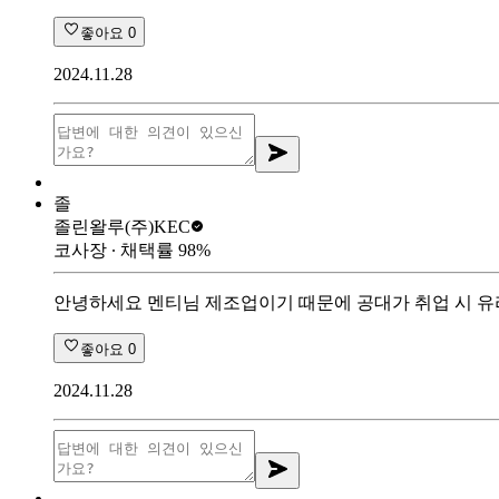
좋아요
0
2024.11.28
졸
졸린왈루
(주)KEC
코사장
∙ 채택률
98
%
안녕하세요 멘티님 제조업이기 때문에 공대가 취업 시 유
좋아요
0
2024.11.28