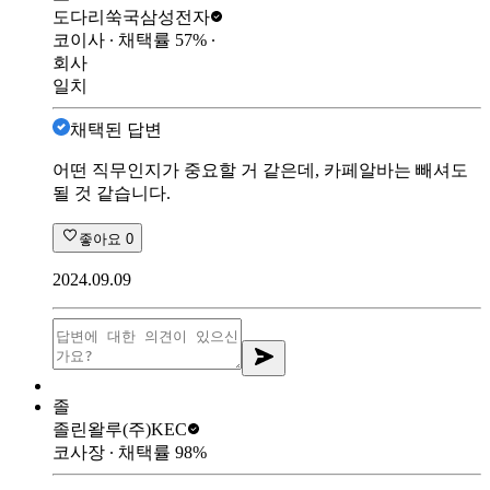
도다리쑥국
삼성전자
코이사
∙ 채택률
57
%
∙
회사
일치
채택된 답변
어떤 직무인지가 중요할 거 같은데, 카페알바는 빼셔도
될 것 같습니다.
좋아요
0
2024.09.09
졸
졸린왈루
(주)KEC
코사장
∙ 채택률
98
%