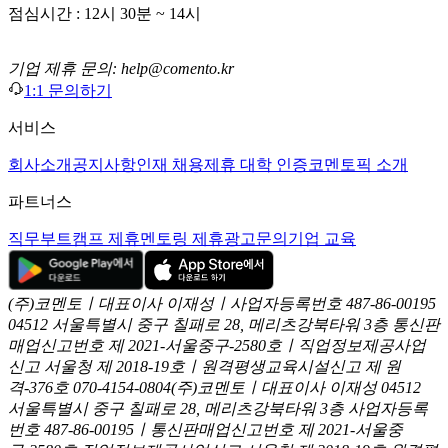
점심시간 : 12시 30분 ~ 14시
기업 제휴 문의: help@comento.kr
1:1 문의하기
서비스
회사소개
공지사항
인재 채용
제휴 대학 인증
코멘토픽 소개
파트너스
직무부트캠프 제휴
멘토링 제휴
광고문의
기업 교육
(주)코멘토ㅣ대표이사 이재성ㅣ사업자등록번호 487-86-00195
04512 서울특별시 중구 칠패로 28, 메리츠강북타워 3층
통신판
매업신고번호 제 2021-서울중구-2580호ㅣ직업정보제공사업
신고
서울청 제 2018-19호ㅣ원격평생교육시설신고 제 원
격-376호
070-4154-0804
(주)코멘토ㅣ대표이사 이재성
04512
서울특별시 중구 칠패로 28, 메리츠강북타워 3층
사업자등록
번호 487-86-00195ㅣ통신판매업신고번호 제 2021-서울중