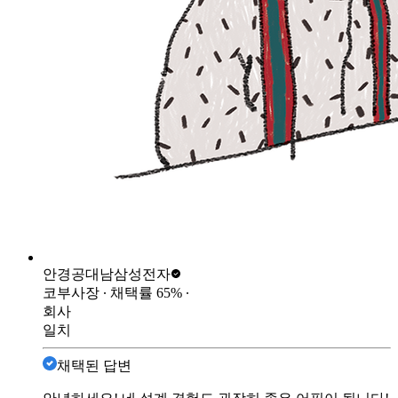
안경공대남
삼성전자
코부사장
∙ 채택률
65
%
∙
회사
일치
채택된 답변