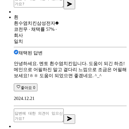
흰
흰수염치킨
삼성전자
코전무
∙ 채택률
57
%
∙
회사
일치
채택된 답변
안녕하세요. 멘토 흰수염치킨입니다. 도움이 되긴 하죠!
메인으로 어필하진 말고 곁다리 느낌으로 조금은 어필해
보세요!ㅎㅎ 도움이 되었으면 좋겠네요. ^_^
좋아요
0
2024.12.21