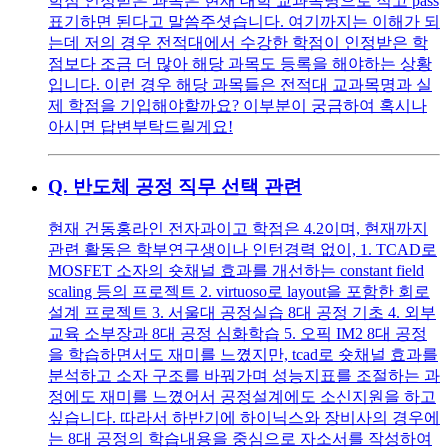
학점 인정받은 과목은 현재 대학 교과목명으로 적고 pass
표기하면 된다고 말씀주셧습니다. 여기까지는 이해가 되
는데 저의 경우 전적대에서 수강한 학점이 인정받은 학
점보다 조금 더 많아 해당 과목도 등록을 해야하는 상황
입니다. 이런 경우 해당 과목들은 전적대 교과목명과 실
제 학점을 기입해야할까요? 이부분이 궁금하여 혹시나
아시면 답변부탁드릴게요!
Q.
반도체 공정 직무 선택 관련
현재 건동홍라인 전자과이고 학점은 4.2이며, 현재까지
관련 활동은 학부연구생이나 인턴경력 없이, 1. TCAD로
MOSFET 소자의 숏채널 효과를 개선하는 constant field
scaling 등의 프로젝트 2. virtuoso로 layout을 포함한 회로
설계 프로젝트 3. 서울대 공정실습 8대 공정 기초 4. 외부
교육 소부장과 8대 공정 심화학습 5. 오픽 IM2 8대 공정
을 학습하면서도 재미를 느꼈지만, tcad로 숏채널 효과를
분석하고 소자 구조를 바꿔가며 성능지표를 조절하는 과
정에도 재미를 느꼈어서 공정설계에도 소신지원을 하고
싶습니다. 따라서 하반기에 하이닉스와 장비사의 경우에
는 8대 공정의 학습내용을 중심으로 자소서를 작성하여