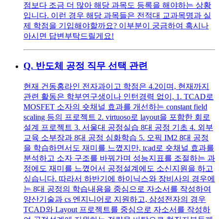
점보다 조금 더 많아 해당 과목도 등록을 해야하는 상황
입니다. 이런 경우 해당 과목들은 전적대 교과목명과 실
제 학점을 기입해야할까요? 이부분이 궁금하여 혹시나
아시면 답변부탁드릴게요!
Q.
반도체 공정 직무 선택 관련
현재 건동홍라인 전자과이고 학점은 4.2이며, 현재까지
관련 활동은 학부연구생이나 인턴경력 없이, 1. TCAD로
MOSFET 소자의 숏채널 효과를 개선하는 constant field
scaling 등의 프로젝트 2. virtuoso로 layout을 포함한 회로
설계 프로젝트 3. 서울대 공정실습 8대 공정 기초 4. 외부
교육 소부장과 8대 공정 심화학습 5. 오픽 IM2 8대 공정
을 학습하면서도 재미를 느꼈지만, tcad로 숏채널 효과를
분석하고 소자 구조를 바꿔가며 성능지표를 조절하는 과
정에도 재미를 느꼈어서 공정설계에도 소신지원을 하고
싶습니다. 따라서 하반기에 하이닉스와 장비사의 경우에
는 8대 공정의 학습내용을 중심으로 자소서를 작성하여
양산기술과 cs 엔지니어로 지원하고, 삼성전자의 경우
TCAD와 Layout 프로젝트를 중심으로 자소서를 작성하