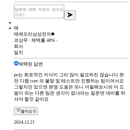
메
메에모리
삼성전자
코상무
∙ 채택률
48
%
∙
회사
일치
채택된 답변
pe는 회로적인 지식이 그리 많이 필요하진 않습니다 완
전 디램 core 의 불량 및 테스트만 진행하는 팀이여서요
그렇지만 있으면 분명 도움은 되니 어필해보시되 더 도
움이 되는 다른 팀은 생각이 없냐라는 질문엔 대비를 하
셔야 할것 같아요
좋아요
0
2024.12.21