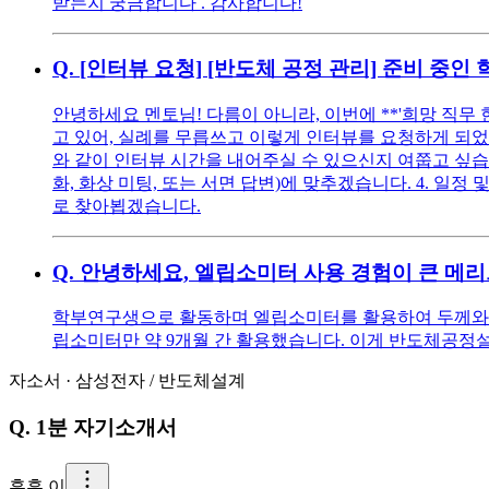
받는지 궁금합니다 . 감사합니다!
Q.
[인터뷰 요청] [반도체 공정 관리] 준비 중
안녕하세요 멘토님! 다름이 아니라, 이번에 **'희망 직
고 있어, 실례를 무릅쓰고 이렇게 인터뷰를 요청하게 되었
와 같이 인터뷰 시간을 내어주실 수 있으신지 여쭙고 싶습니다. 
화, 화상 미팅, 또는 서면 답변)에 맞추겠습니다. 4. 
로 찾아뵙겠습니다.
Q.
안녕하세요, 엘립소미터 사용 경험이 큰 메리
학부연구생으로 활동하며 엘립소미터를 활용하여 두께와 물성
립소미터만 약 9개월 간 활용했습니다. 이게 반도체공정
자소서
·
삼성전자
/
반도체설계
Q.
1분 자기소개서
훈
훈 이