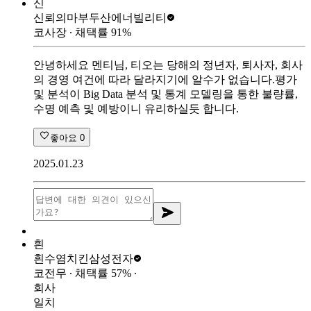
신
신뢰의마부
두산에너빌리티
코사장
∙ 채택률
91
%
안녕하세요 멘티님, 티오는 당해의 정년자, 퇴사자, 회사
의 경영 여건에 따라 달라지기에 알수가 없습니다.평가
및 분석이 Big Data 분석 및 통계 모델링을 통한 불량률,
수명 예측 및 예방이니 유리하실듯 합니다.
좋아요
0
2025.01.23
흰
흰수염치킨
삼성전자
코전무
∙ 채택률
57
%
∙
회사
일치