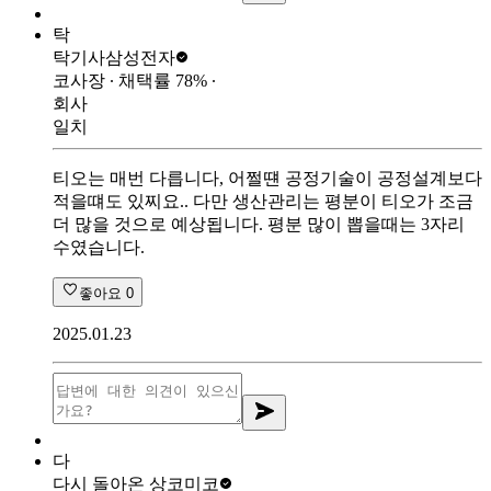
탁
탁기사
삼성전자
코사장
∙ 채택률
78
%
∙
회사
일치
티오는 매번 다릅니다, 어쩔떈 공정기술이 공정설계보다
적을떄도 있찌요.. 다만 생산관리는 평분이 티오가 조금
더 많을 것으로 예상됩니다. 평분 많이 뽑을때는 3자리
수였습니다.
좋아요
0
2025.01.23
다
다시 돌아온 상
코미코