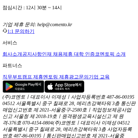
점심시간 : 12시 30분 ~ 14시
기업 제휴 문의: help@comento.kr
1:1 문의하기
서비스
회사소개
공지사항
인재 채용
제휴 대학 인증
코멘토픽 소개
파트너스
직무부트캠프 제휴
멘토링 제휴
광고문의
기업 교육
(주)코멘토ㅣ대표이사 이재성ㅣ사업자등록번호 487-86-00195
04512 서울특별시 중구 칠패로 28, 메리츠강북타워 3층
통신판
매업신고번호 제 2021-서울중구-2580호ㅣ직업정보제공사업
신고
서울청 제 2018-19호ㅣ원격평생교육시설신고 제 원
격-376호
070-4154-0804
(주)코멘토ㅣ대표이사 이재성
04512
서울특별시 중구 칠패로 28, 메리츠강북타워 3층
사업자등록
번호 487-86-00195ㅣ통신판매업신고번호 제 2021-서울중