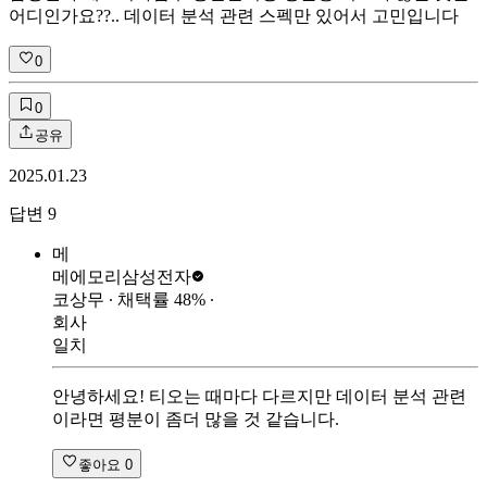
어디인가요??.. 데이터 분석 관련 스펙만 있어서 고민입니다
0
0
공유
2025.01.23
답변
9
메
메에모리
삼성전자
코상무
∙ 채택률
48
%
∙
회사
일치
안녕하세요! 티오는 때마다 다르지만 데이터 분석 관련
이라면 평분이 좀더 많을 것 같습니다.
좋아요
0