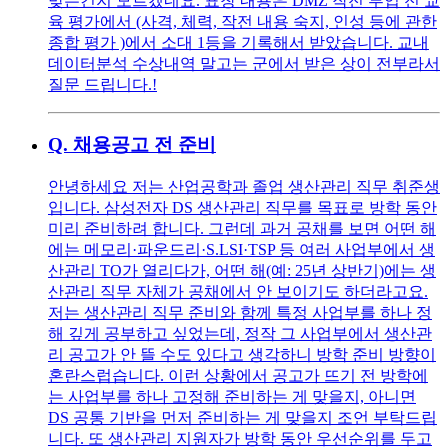
맞는건지 모르겠네요. 표창 내용은 DMZ 작전 투입 전 교
육 평가에서 (사격, 체력, 작전 내용 숙지, 인성 등에 관한
종합 평가 )에서 소대 1등을 기록해서 받았습니다. 교내
데이터분석 수상내역 말고는 군에서 받은 상이 전부라서
질문 드립니다.!
Q.
채용공고 전 준비
안녕하세요 저는 산업공학과 졸업 생산관리 직무 취준생
입니다. 삼성전자 DS 생산관리 직무를 목표로 방학 동안
미리 준비하려 합니다. 그런데 과거 공채를 보면 어떤 해
에는 메모리·파운드리·S.LSI·TSP 등 여러 사업부에서 생
산관리 TO가 열리다가, 어떤 해(예: 25년 상반기)에는 생
산관리 직무 자체가 공채에서 안 보이기도 하더라고요.
저는 생산관리 직무 준비와 함께 특정 사업부를 하나 정
해 깊게 공부하고 싶었는데, 정작 그 사업부에서 생산관
리 공고가 안 뜰 수도 있다고 생각하니 방학 준비 방향이
혼란스럽습니다. 이런 상황에서 공고가 뜨기 전 방학에
는 사업부를 하나 고정해 준비하는 게 맞을지, 아니면
DS 공통 기반을 먼저 준비하는 게 맞을지 조언 부탁드립
니다. 또 생산관리 지원자가 방학 동안 우선순위를 두고