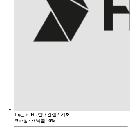
Top_Tier
HD현대건설기계
코사장
∙ 채택률
96
%