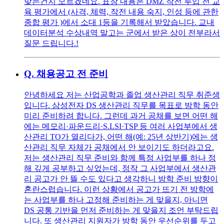
맞는건지 모르겠네요. 표창 내용은 DMZ 작전 투입 전 교
육 평가에서 (사격, 체력, 작전 내용 숙지, 인성 등에 관한
종합 평가 )에서 소대 1등을 기록해서 받았습니다. 교내
데이터분석 수상내역 말고는 군에서 받은 상이 전부라서
질문 드립니다.!
Q.
채용공고 전 준비
안녕하세요 저는 산업공학과 졸업 생산관리 직무 취준생
입니다. 삼성전자 DS 생산관리 직무를 목표로 방학 동안
미리 준비하려 합니다. 그런데 과거 공채를 보면 어떤 해
에는 메모리·파운드리·S.LSI·TSP 등 여러 사업부에서 생
산관리 TO가 열리다가, 어떤 해(예: 25년 상반기)에는 생
산관리 직무 자체가 공채에서 안 보이기도 하더라고요.
저는 생산관리 직무 준비와 함께 특정 사업부를 하나 정
해 깊게 공부하고 싶었는데, 정작 그 사업부에서 생산관
리 공고가 안 뜰 수도 있다고 생각하니 방학 준비 방향이
혼란스럽습니다. 이런 상황에서 공고가 뜨기 전 방학에
는 사업부를 하나 고정해 준비하는 게 맞을지, 아니면
DS 공통 기반을 먼저 준비하는 게 맞을지 조언 부탁드립
니다. 또 생산관리 지원자가 방학 동안 우선순위를 두고