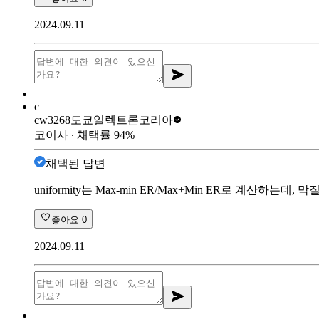
2024.09.11
c
cw3268
도쿄일렉트론코리아
코이사
∙ 채택률
94
%
채택된 답변
uniformity는 Max-min ER/Max+Min ER로 계
좋아요
0
2024.09.11