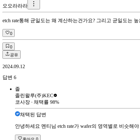
오
오라라라
etch rate통해 균일도는 왜 계산하는건가요? 그리고 균일도
0
0
공유
2024.09.12
답변
6
졸
졸린왈루
(주)KEC
코사장
∙ 채택률
98
%
채택된 답변
안녕하세요 멘티님 etch rate가 wafer의 영역별로 
좋아요
0