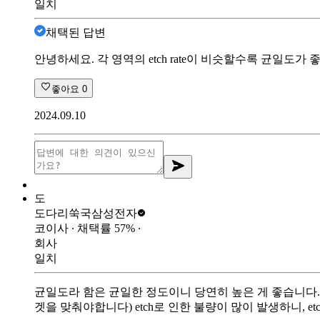
일치
채택된 답변
안녕하세요. 각 영역의 etch rate이 비슷할수록 균일도
좋아요
0
2024.09.10
도
도다리쑥국
삼성전자
코이사
∙ 채택률
57
%
∙
회사
일치
균일도라 함은 균일한 정도이니 당연히 높은 게 좋습니다. 품질
겟을 맞춰야합니다) etch로 인한 불량이 많이 발생하니, et