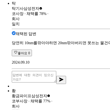
탁
탁기사
삼성전자
코사장
∙ 채택률
78
%
∙
회사
일치
채택된 답변
당연히 10nm를깎아야하면 20nm깎아버리면 못쓰는 물건
좋아요
0
2024.09.10
황
황금파이프
삼성전자
코부사장
∙ 채택률
77
%
∙
회사