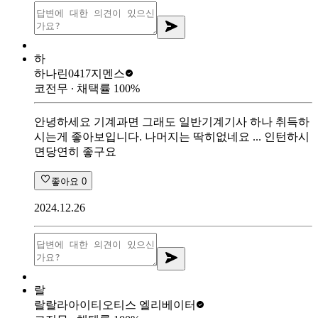
하
하나린0417
지멘스
코전무
∙ 채택률
100
%
안녕하세요 기계과면 그래도 일반기계기사 하나 취득하
시는게 좋아보입니다. 나머지는 딱히없네요 ... 인턴하시
면당연히 좋구요
좋아요
0
2024.12.26
랄
랄랄라아이티
오티스 엘리베이터