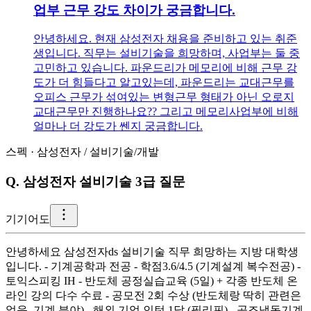
업부 근무 강도 차이가 궁금합니다.
안녕하세요. 현재 삼성전자 채용을 준비하고 있는 취준
생입니다. 직무는 설비기술을 희망하며, 사업부는 둘 중
고민하고 있습니다. 파운드리가 메모리에 비해 근무 강
도가 더 힘들다고 알고있는데, 파운드리는 교대근무를
오피스 근무가 섞여있는 변형근무 형태가 아닌 오로지
교대근무만 진행하나요?? 그리고 메모리사업부에 비해
얼마나 더 강도가 쎈지 궁금합니다.
스펙
·
삼성전자
/
설비기술/개발
Q.
삼성전자 설비기술 3급 질문
기
기어도
안녕하세요 삼성전자ds 설비기술 직무 희망하는 지방 대학생
입니다. - 기계공학과 전공 - 학점3.6/4.5 (기계설계 복수전공) -
토익스피킹 IH - 반도체 공정실습교육 (5일) + 각종 반도체 온
라인 강의 다수 수료 - 공모전 2회 수상 (반도체랑 딱히 관련은
없음. 기계 분야) - 해외 기업 인턴 1달 (필리핀) - 공조냉동기계