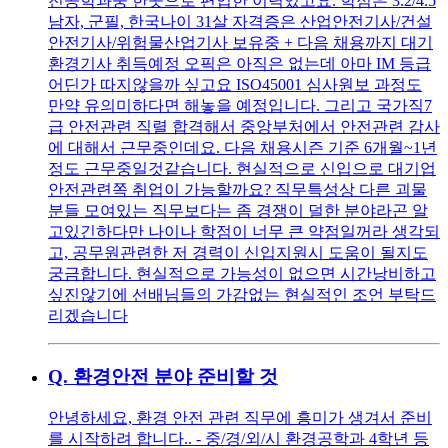
전공학과중 한곳으로 편입한 이력있고요. 학점은 3.2/4.5
남자, 군필, 한국나이 31살 자격증은 산업안전기사/건설
안전기사/위험물산업기사 보유중 + 다음 채용까지 대기
환경기사 취득예정 오픽은 아직은 없는데 아마 IM 등급
어딘가 따지않을까 싶고요 ISO45001 심사원보 과정도
만약 유의미하다면 해놓을 예정입니다. 그리고 국가직7
급 안전관련 직렬 합격해서 중앙부처에서 안전관련 감사
에 대해서 근무중인데요. 다음 채용시즌 기준 6개월~1년
정도 근무중일것같습니다. 현실적으로 신입으로 대기업
안전관련쪽 취업이 가능할까요? 직무특성상 다른 괴물
분들 모여있는 직무보다는 좀 경쟁이 덜한 분야라곤 알
고있긴하다만 나이나 학점이 너무 큰 약점일꺼라 생각되
고, 공무원관련한 저 경력이 신입지원시 도움이 될지도
궁금합니다. 현실적으로 가능성이 없으면 시간낭비하고
싶진않기에 선배님들의 가감없는 현실적인 조언 부탁드
리겠습니다
Q.
환경안전 분야 준비할 것
안녕하세요, 환경 안전 관련 직무에 흥미가 생겨서 준비
를 시작하려 합니다.. - 중/경/외/시 환경공학과 4학년 등