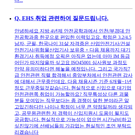
다...
Q.
EHS 취업 관련하여 질문드립니다.
안녕하세요 지방 4년제 안전공학과에서 인천/부경대 안
전공학과중 한곳으로 편입한 이력있고요. 학점은 3.2/4.5
남자, 군필, 한국나이 31살 자격증은 산업안전기사/건설
안전기사/위험물산업기사 보유중 + 다음 채용까지 대기
환경기사 취득예정 오픽은 아직은 없는데 아마 IM 등급
어딘가 따지않을까 싶고요 ISO45001 심사원보 과정도
만약 유의미하다면 해놓을 예정입니다. 그리고 국가직7
급 안전관련 직렬 합격해서 중앙부처에서 안전관련 감사
에 대해서 근무중인데요. 다음 채용시즌 기준 6개월~1년
정도 근무중일것같습니다. 현실적으로 신입으로 대기업
안전관련쪽 취업이 가능할까요? 직무특성상 다른 괴물
분들 모여있는 직무보다는 좀 경쟁이 덜한 분야라곤 알
고있긴하다만 나이나 학점이 너무 큰 약점일꺼라 생각되
고, 공무원관련한 저 경력이 신입지원시 도움이 될지도
궁금합니다. 현실적으로 가능성이 없으면 시간낭비하고
싶진않기에 선배님들의 가감없는 현실적인 조언 부탁드
리겠습니다