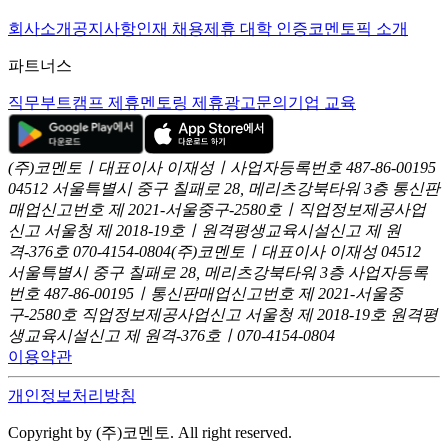
회사소개
공지사항
인재 채용
제휴 대학 인증
코멘토픽 소개
파트너스
직무부트캠프 제휴
멘토링 제휴
광고문의
기업 교육
(주)코멘토ㅣ대표이사 이재성ㅣ사업자등록번호 487-86-00195
04512 서울특별시 중구 칠패로 28, 메리츠강북타워 3층
통신판
매업신고번호 제 2021-서울중구-2580호ㅣ직업정보제공사업
신고
서울청 제 2018-19호ㅣ원격평생교육시설신고 제 원
격-376호
070-4154-0804
(주)코멘토ㅣ대표이사 이재성
04512
서울특별시 중구 칠패로 28, 메리츠강북타워 3층
사업자등록
번호 487-86-00195ㅣ통신판매업신고번호 제 2021-서울중
구-2580호
직업정보제공사업신고 서울청 제 2018-19호
원격평
생교육시설신고 제 원격-376호ㅣ070-4154-0804
이용약관
개인정보처리방침
Copyright by (주)코멘토. All right reserved.