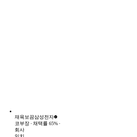
재육보끔
삼성전자
코부장
∙ 채택률
65
%
∙
회사
일치