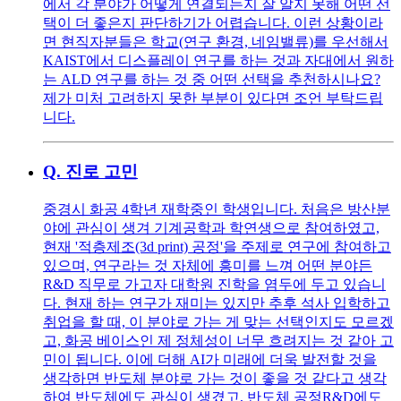
에서 각 분야가 어떻게 연결되는지 잘 알지 못해 어떤 선
택이 더 좋은지 판단하기가 어렵습니다. 이런 상황이라
면 현직자분들은 학교(연구 환경, 네임밸류)를 우선해서
KAIST에서 디스플레이 연구를 하는 것과 자대에서 원하
는 ALD 연구를 하는 것 중 어떤 선택을 추천하시나요?
제가 미처 고려하지 못한 부분이 있다면 조언 부탁드립
니다.
Q.
진로 고민
중경시 화공 4학년 재학중인 학생입니다. 처음은 방산분
야에 관심이 생겨 기계공학과 학연생으로 참여하였고,
현재 '적층제조(3d print) 공정'을 주제로 연구에 참여하고
있으며, 연구라는 것 자체에 흥미를 느껴 어떤 분야든
R&D 직무로 가고자 대학원 진학을 염두에 두고 있습니
다. 현재 하는 연구가 재미는 있지만 추후 석사 입학하고
취업을 할 때, 이 분야로 가는 게 맞는 선택인지도 모르겠
고, 화공 베이스인 제 정체성이 너무 흐려지는 것 같아 고
민이 됩니다. 이에 더해 AI가 미래에 더욱 발전할 것을
생각하면 반도체 분야로 가는 것이 좋을 것 같다고 생각
하여 반도체에도 관심이 생겼고, 반도체 공정R&D에도