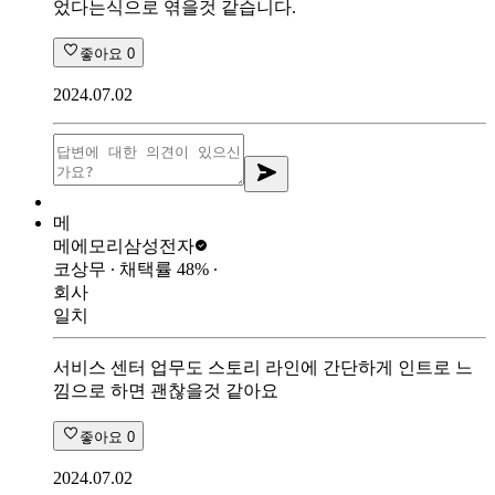
었다는식으로 엮을것 같습니다.
좋아요
0
2024.07.02
메
메에모리
삼성전자
코상무
∙ 채택률
48
%
∙
회사
일치
서비스 센터 업무도 스토리 라인에 간단하게 인트로 느
낌으로 하면 괜찮을것 같아요
좋아요
0
2024.07.02