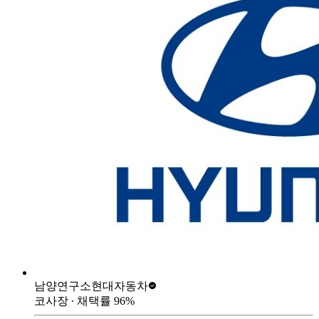
남양연구소
현대자동차
코사장
∙ 채택률
96
%