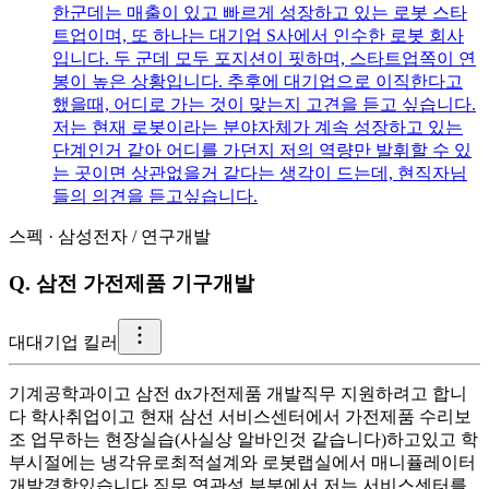
한군데는 매출이 있고 빠르게 성장하고 있는 로봇 스타
트업이며, 또 하나는 대기업 S사에서 인수한 로봇 회사
입니다. 두 군데 모두 포지션이 핏하며, 스타트업쪽이 연
봉이 높은 상황입니다. 추후에 대기업으로 이직한다고
했을때, 어디로 가는 것이 맞는지 고견을 듣고 싶습니다.
저는 현재 로봇이라는 분야자체가 계속 성장하고 있는
단계인거 같아 어디를 가던지 저의 역량만 발휘할 수 있
는 곳이면 상관없을거 같다는 생각이 드는데, 현직자님
들의 의견을 듣고싶습니다.
스펙
·
삼성전자
/
연구개발
Q.
삼전 가전제품 기구개발
대
대기업 킬러
기계공학과이고 삼전 dx가전제품 개발직무 지원하려고 합니
다 학사취업이고 현재 삼선 서비스센터에서 가전제품 수리보
조 업무하는 현장실습(사실상 알바인것 같습니다)하고있고 학
부시절에는 냉각유로최적설계와 로봇랩실에서 매니퓰레이터
개발경함있습니다 직무 연관성 부분에서 저는 서비스센터를