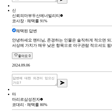
신
신뢰의마부
두산에너빌리티
코사장
∙ 채택률
91
%
채택된 답변
안녕하세요 멘티님, 존경하는 인물은 솔직하게 적으면 되고
서상에 가치가 매우 낮은 항목으로 야구관람 적으셔도 됩
좋아요
0
2024.09.06
마
마리르
삼성전자
코대리
∙ 채택률
80
%