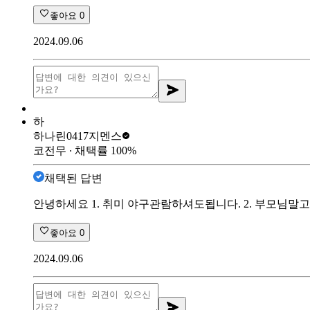
좋아요
0
2024.09.06
하
하나린0417
지멘스
코전무
∙ 채택률
100
%
채택된 답변
안녕하세요 1. 취미 야구관람하셔도됩니다. 2. 부모님말
좋아요
0
2024.09.06