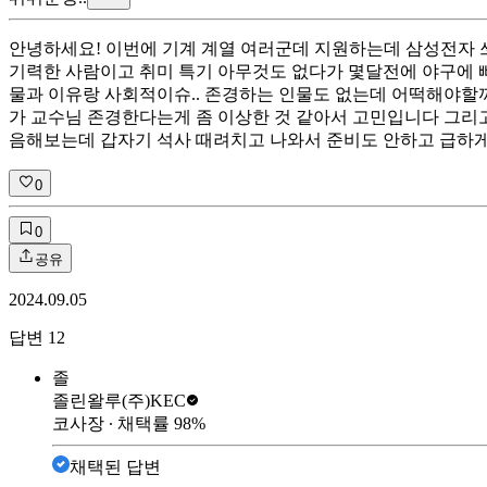
안녕하세요! 이번에 기계 계열 여러군데 지원하는데 삼성전자 쓰
기력한 사람이고 취미 특기 아무것도 없다가 몇달전에 야구에 
물과 이유랑 사회적이슈.. 존경하는 인물도 없는데 어떡해야할까요
가 교수님 존경한다는게 좀 이상한 것 같아서 고민입니다 그리
음해보는데 갑자기 석사 때려치고 나와서 준비도 안하고 급하게 
0
0
공유
2024.09.05
답변
12
졸
졸린왈루
(주)KEC
코사장
∙ 채택률
98
%
채택된 답변