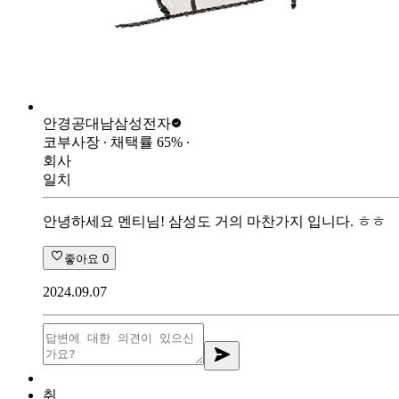
안경공대남
삼성전자
코부사장
∙ 채택률
65
%
∙
회사
일치
안녕하세요 멘티님! 삼성도 거의 마찬가지 입니다. ㅎㅎ
좋아요
0
2024.09.07
취