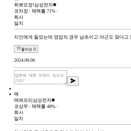
취뽀요정!
삼성전자
코차장
∙ 채택률
71
%
∙
회사
일치
지인에게 들었는데 영업의 경우 남초이고 야근도 잦다고 
좋아요
0
2024.09.06
메
메에모리
삼성전자
코상무
∙ 채택률
48
%
∙
회사
일치