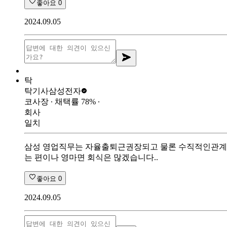
좋아요
0
2024.09.05
탁
탁기사
삼성전자
코사장
∙ 채택률
78
%
∙
회사
일치
삼성 영업직무는 자율출퇴근권장되고 물론 수직적인관계
는 편이나 영마면 회식은 많겠습니다..
좋아요
0
2024.09.05