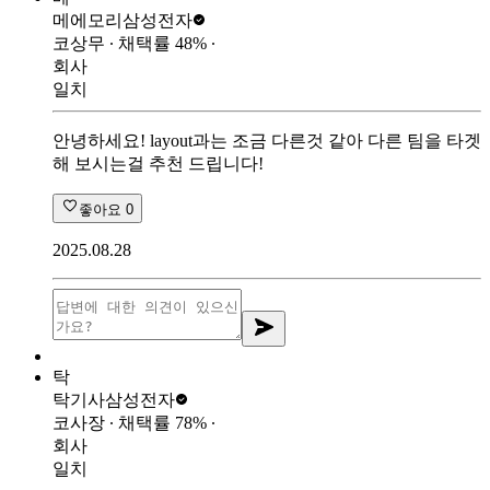
메에모리
삼성전자
코상무
∙ 채택률
48
%
∙
회사
일치
안녕하세요! layout과는 조금 다른것 같아 다른 팀을 타겟
해 보시는걸 추천 드립니다!
좋아요
0
2025.08.28
탁
탁기사
삼성전자
코사장
∙ 채택률
78
%
∙
회사
일치