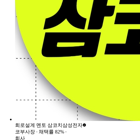
회로설계 멘토 삼코치
삼성전자
코부사장
∙ 채택률
82
%
∙
회사