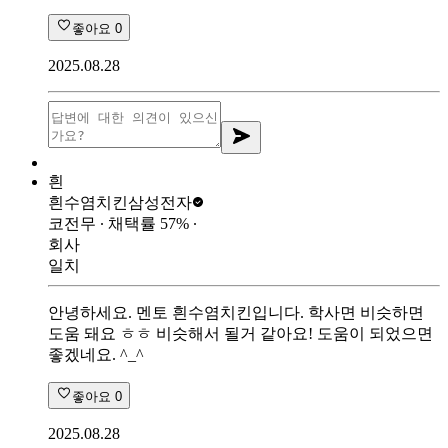
좋아요
0
2025.08.28
흰
흰수염치킨
삼성전자
코전무
∙ 채택률
57
%
∙
회사
일치
안녕하세요. 멘토 흰수염치킨입니다. 학사면 비슷하면
도움 돼요 ㅎㅎ 비슷해서 될거 같아요! 도움이 되었으면
좋겠네요. ^_^
좋아요
0
2025.08.28