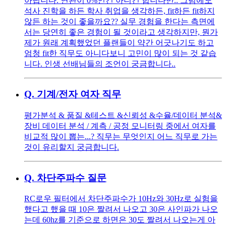
아닙니다. 연관이 0%인건 아니긴 합니다만.. 그럼에도
석사 진학을 하든 학사 취업을 생각하든, fit하든 fit하지
않든 하는 것이 좋을까요?? 실무 경험을 한다는 측면에
서는 당연히 좋은 경험이 될 것이라고 생각하지만, 뭔가
제가 원래 계획했었던 플랜들이 약간 어긋나기도 하고
엄청 fit한 직무도 아니다보니 고민이 많이 되는 것 같습
니다. 인생 선배님들의 조언이 궁금합니다..
Q.
기계/전자 여자 직무
평가분석 & 품질 &테스트 &신뢰성 &수율/데이터 분석&
장비 데이터 분석 / 계측 / 공정 모니터링 중에서 여자를
비교적 많이 뽑는...? 직무는 무엇인지 어느 직무로 가는
것이 유리할지 궁금합니다.
Q.
차단주파수 질문
RC로우 필터에서 차단주파수가 10Hz와 30Hz로 실험을
했다고 했을 때 10은 짤려서 나오고 30은 사인파가 나오
는데 60hz를 기준으로 하면은 30도 짤려서 나오는게 아