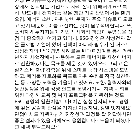
가장 큰 이유는 장기적인 경쟁력을 확보하고 글로벌 시
장에서 신뢰받는 기업으로 자리 잡기 위해서예요~! 특
히, 반도체나 전자제품 같은 첨단 기술 산업에서는 환경
오염, 에너지 소비, 자원 낭비 문제가 주요 이슈로 떠오르
고 있기 때문에, 이를 개선하는 것이 필수적이랍니다. 또,
소비자와 투자자들이 기업의 사회적 책임과 투명성을 점
점 더 중요하게 여기고 있어서, ESG 경영은 삼성전자 같
은 글로벌 기업에 있어 선택이 아니라 필수가 된 거죠!
삼성전자의 ESG 경영 사례로는 RE100 참여를 통해 2050
년까지 사업장에서 사용하는 모든 에너지를 재생에너지
로 전환하겠다는 목표를 세운 것이 있어요~! 그리고 온
실가스 배출량 감축을 위해 스마트 공장 시스템을 도입
하고, 폐기물 제로화를 목표로 자원 순환을 적극 실천하
는 등 다양한 노력을 기울이고 있어요. 또한, 협력사와의
동반성장을 위해 상생 펀드를 운영하거나, 지역 사회를
위한 다양한 교육 및 복지 프로그램을 지원하는 것도
ESG 경영의 일환이랍니다! 이런 삼성전자의 ESG 경영
에 깊은 공감과 관심을 가지신 지원자님, 정말 멋지세요!
면접에서도 지원자님의 진정성과 열정을 잘 전달하시면
좋은 결과가 있을 거예요~! 응원합니다~ 도움이 되셨다
면 채택 부탁드려요~!