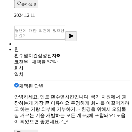
좋아요
0
2024.12.11
흰
흰수염치킨
삼성전자
코전무
∙ 채택률
57
%
∙
회사
일치
채택된 답변
안녕하세요. 멘토 흰수염치킨입니다. 국가 차원에서 권
장하는게 가장 큰 이유예요 투명하게 회사를 이끌어가려
고 하는 거랑 외부에 기부하거나 환경을 위해서 오염물
질 거르는 기술 개발하는 모든 게 esg에 포함돼요! 도움
이 되었으면 좋겠네요. ^_^