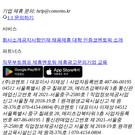
기업 제휴 문의: help@comento.kr
1:1 문의하기
서비스
회사소개
공지사항
인재 채용
제휴 대학 인증
코멘토픽 소개
파트너스
직무부트캠프 제휴
멘토링 제휴
광고문의
기업 교육
(주)코멘토ㅣ대표이사 이재성ㅣ사업자등록번호 487-86-00195
04512 서울특별시 중구 칠패로 28, 메리츠강북타워 3층
통신판
매업신고번호 제 2021-서울중구-2580호ㅣ직업정보제공사업
신고
서울청 제 2018-19호ㅣ원격평생교육시설신고 제 원
격-376호
070-4154-0804
(주)코멘토ㅣ대표이사 이재성
04512
서울특별시 중구 칠패로 28, 메리츠강북타워 3층
사업자등록
번호 487-86-00195ㅣ통신판매업신고번호 제 2021-서울중
구-2580호
직업정보제공사업신고 서울청 제 2018-19호
원격평
생교육시설신고 제 원격-376호ㅣ070-4154-0804