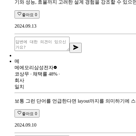
기와 성능, 효율까지 고려한 설계 경험을 강조할 수 있으
좋아요
0
2024.09.13
메
메에모리
삼성전자
코상무
∙ 채택률
48
%
∙
회사
일치
보통 그런 단어를 언급한다면 layout까지를 의미하기에
좋아요
0
2024.09.10