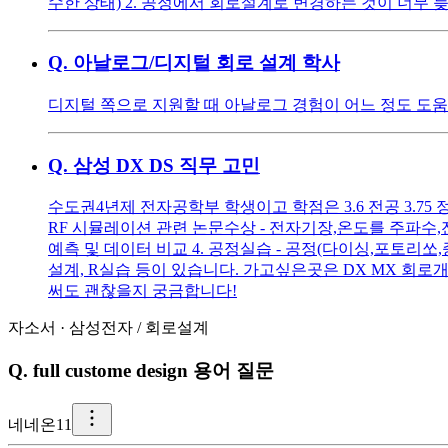
수한 상태) 2. 공정에서 회로설계로 변경하는 것이 너무
Q.
아날로그/디지털 회로 설계 학사
디지털 쪽으로 지원할 때 아날로그 경험이 어느 정도 도움
Q.
삼성 DX DS 직무 고민
수도권4년제 전자공학부 학생이고 학점은 3.6 전공 3.75 
RF 시뮬레이션 관련 논문수상 - 전자기장,온도를 주파수,
예측 및 데이터 비교 4. 공정실습 - 공정(다이싱,포토리쏘,
설계, R실습 등이 있습니다. 가고싶은곳은 DX MX 회로개
써도 괜찮을지 궁금합니다!
자소서
·
삼성전자
/
회로설계
Q.
full custome design 용어 질문
네
네온11