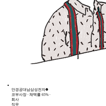
안경공대남
삼성전자
코부사장
∙ 채택률
65
%
∙
회사
직무