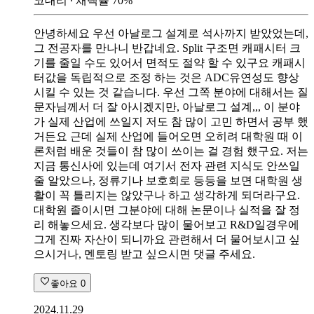
코대리
∙ 채택률
70
%
안녕하세요 우선 아날로그 설계로 석사까지 받았었는데,
그 전공자를 만나니 반갑네요. Split 구조면 캐패시터 크
기를 줄일 수도 있어서 면적도 절약 할 수 있구요 캐패시
터값을 독립적으로 조정 하는 것은 ADC유연성도 향상
시킬 수 있는 것 같습니다. 우선 그쪽 분야에 대해서는 질
문자님께서 더 잘 아시겠지만, 아날로그 설계,,, 이 분야
가 실제 산업에 쓰일지 저도 참 많이 고민 하면서 공부 했
거든요 근데 실제 산업에 들어오면 오히려 대학원 때 이
론처럼 배운 것들이 참 많이 쓰이는 걸 경험 했구요. 저는
지금 통신사에 있는데 여기서 전자 관련 지식도 안쓰일
줄 알았으나, 정류기나 보호회로 등등을 보면 대학원 생
활이 꼭 틀리지는 않았구나 하고 생각하게 되더라구요.
대학원 졸이시면 그분야에 대해 논문이나 실적을 잘 정
리 해놓으세요. 생각보다 많이 물어보고 R&D일경우에
그게 진짜 자산이 되니까요 관련해서 더 물어보시고 싶
으시거나, 멘토링 받고 싶으시면 댓글 주세요.
좋아요
0
2024.11.29