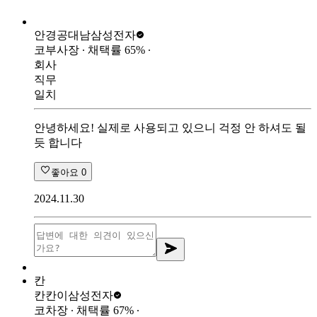
안경공대남
삼성전자
코부사장
∙ 채택률
65
%
∙
회사
직무
일치
안녕하세요! 실제로 사용되고 있으니 걱정 안 하셔도 될
듯 합니다
좋아요
0
2024.11.30
칸
칸칸이
삼성전자
코차장
∙ 채택률
67
%
∙