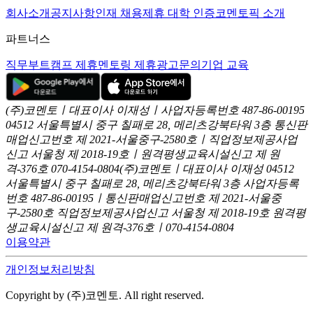
회사소개
공지사항
인재 채용
제휴 대학 인증
코멘토픽 소개
파트너스
직무부트캠프 제휴
멘토링 제휴
광고문의
기업 교육
(주)코멘토ㅣ대표이사 이재성ㅣ사업자등록번호 487-86-00195
04512 서울특별시 중구 칠패로 28, 메리츠강북타워 3층
통신판
매업신고번호 제 2021-서울중구-2580호ㅣ직업정보제공사업
신고
서울청 제 2018-19호ㅣ원격평생교육시설신고 제 원
격-376호
070-4154-0804
(주)코멘토ㅣ대표이사 이재성
04512
서울특별시 중구 칠패로 28, 메리츠강북타워 3층
사업자등록
번호 487-86-00195ㅣ통신판매업신고번호 제 2021-서울중
구-2580호
직업정보제공사업신고 서울청 제 2018-19호
원격평
생교육시설신고 제 원격-376호ㅣ070-4154-0804
이용약관
개인정보처리방침
Copyright by (주)코멘토. All right reserved.