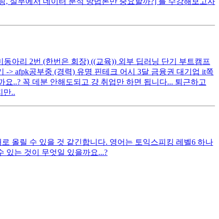
팅, 실무에서 데이터 분석 방법론만 중요할까?] 를 수강해보고자
취미동아리 2번 (한번은 회장) ((교육)) 외부 딥러닝 단기 부트캠프
 -> afpk공부중 (경력) 유명 핀테크 어시 3달 금융권 대기업 it쪽
..? 꼭 데분 안해도되고 걍 취업만 하면 됩니다... 퇴근하고
만..
대로 올릴 수 있을 것 같긴합니다. 영어는 토익스피킹 레벨6 하나
있는 것이 무엇일 있을까요...?