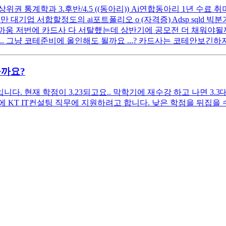
상위권 통계학과 3.후반/4.5 ((동아리)) Ai연합동아리 1년 수료 
 대기업 서합할정도의 ai포트폴리오 o (자격증) Adsp sqld 빅분기
까움 저번에 카드사 다 서탈했는데 상반기에 공모전 더 채워야될까요
. 그냥 코테준비에 올인해도 될까요 ...? 카드사는 코테안보긴하지
을까요?
. 현재 학점이 3.23되고요.. 막학기에 재수강 하고 나면 3.3
KT IT컨설팅 직무에 지원하려고 합니다. 낮은 학점을 뒤집을 수 