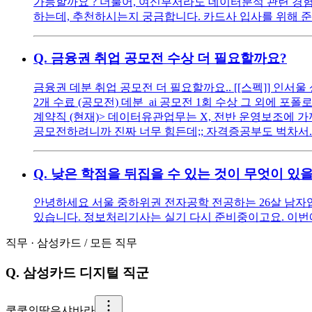
가능할까요 ? 더불어, 여신부서라도 데이터분석 관련 경험
하는데, 추천하시는지 궁금합니다. 카드사 입사를 위해 
Q.
금융권 취업 공모전 수상 더 필요할까요?
금융권 데분 취업 공모전 더 필요할까요.. [[스펙]] 인서울 
2개 수료 (공모전) 데분_ai 공모전 1회 수상 그 외에 포폴로만
계약직 (현재)> 데이터유관업무는 X, 전반 운영보조에 가
공모전하려니까 진짜 너무 힘든데;; 자격증공부도 벅차서..
Q.
낮은 학점을 뒤집을 수 있는 것이 무엇이 있
안녕하세요 서울 중하위권 전자공학 전공하는 26살 남자입니다
있습니다. 정보처리기사는 실기 다시 준비중이고요. 이번에 
직무
·
삼성카드
/
모든 직무
Q.
삼성카드 디지털 직군
쿵
쿵의딸은샤바라