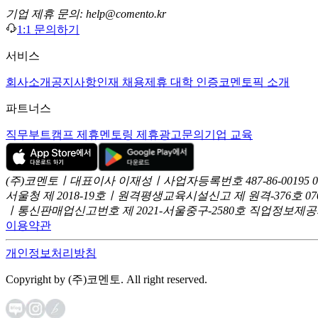
기업 제휴 문의: help@comento.kr
1:1 문의하기
서비스
회사소개
공지사항
인재 채용
제휴 대학 인증
코멘토픽 소개
파트너스
직무부트캠프 제휴
멘토링 제휴
광고문의
기업 교육
(주)코멘토ㅣ대표이사 이재성ㅣ사업자등록번호 487-86-00195
서울청 제 2018-19호ㅣ원격평생교육시설신고 제 원격-376호
07
ㅣ통신판매업신고번호 제 2021-서울중구-2580호
직업정보제공사업
이용약관
개인정보처리방침
Copyright by (주)코멘토. All right reserved.