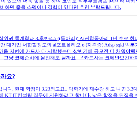
이 있으면 더욱 좋을 듯 하여 코멘토 직무부트캠프 [데이터 마케
준비하면 좋을 스펙이나 경험이 있다면 추천 부탁드립니다.
상위권 통계학과 3.후반/4.5 ((동아리)) Ai연합동아리 1년 수료 
 대기업 서합할정도의 ai포트폴리오 o (자격증) Adsp sqld 빅분기
까움 저번에 카드사 다 서탈했는데 상반기에 공모전 더 채워야될까요
. 그냥 코테준비에 올인해도 될까요 ...? 카드사는 코테안보긴하지
을까요?
. 현재 학점이 3.23되고요.. 막학기에 재수강 하고 나면 3.3
KT IT컨설팅 직무에 지원하려고 합니다. 낮은 학점을 뒤집을 수 