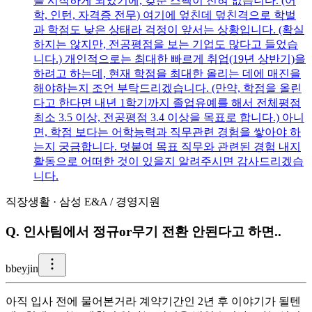
를 시작하게 되었기에, 갖춘 스펙이 전혀 없습니다. (어
학, 인턴, 자격증 전무) 여기에 엎친데 덮친격으로 학벌
과 학점도 낮은 상태라 걱정이 앞서는 상황입니다. (확실
하지는 않지만, 전공평점을 보는 기업도 많다고 들었습
니다.) 개인적으로는 최대한 빠르게 취업(19년 상반기)을
하려고 하는데, 현재 학점을 최대한 올리는 데에 매진을
해야하는지 조언 부탁드리겠습니다. (만약, 학점을 올린
다고 한다면 내년 1학기까지 졸업유예를 해서 전체평점
최소 3.5 이상, 전공평점 3.4 이상을 목표로 합니다.) 아니
면, 학점 보다는 어학능력과 직무관련 경험을 쌓아야 하
는지 궁금합니다. 덧붙여 목표 직무와 관련된 경험 내지
활동으로 어떠한 것이 있을지 알려주시면 감사드리겠습
니다.
직장생활
·
삼성 E&A
/
경영지원
Q.
인사팀에서 정규or무기 전환 안된다고 하면..
b
beyjin
아직 입사 전에 물어본거라 계약기간인 2년 후 이야기가 될텐