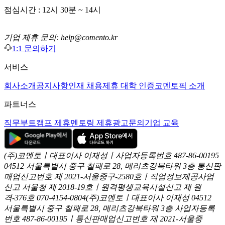
점심시간 : 12시 30분 ~ 14시
기업 제휴 문의: help@comento.kr
1:1 문의하기
서비스
회사소개
공지사항
인재 채용
제휴 대학 인증
코멘토픽 소개
파트너스
직무부트캠프 제휴
멘토링 제휴
광고문의
기업 교육
(주)코멘토ㅣ대표이사 이재성ㅣ사업자등록번호 487-86-00195
04512 서울특별시 중구 칠패로 28, 메리츠강북타워 3층
통신판
매업신고번호 제 2021-서울중구-2580호ㅣ직업정보제공사업
신고
서울청 제 2018-19호ㅣ원격평생교육시설신고 제 원
격-376호
070-4154-0804
(주)코멘토ㅣ대표이사 이재성
04512
서울특별시 중구 칠패로 28, 메리츠강북타워 3층
사업자등록
번호 487-86-00195ㅣ통신판매업신고번호 제 2021-서울중