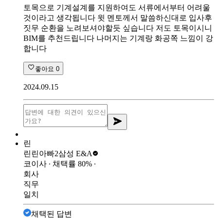
토목으로 기계설계를 지원하여도 서류에서부터 어려울
것이라고 생각됩니다 윗 멘토께서 말씀하신대로 입사후
짓무 순환을 노려보셔야할듯 싶습니다 저도 토목이시니
BIM를 추천드립니다 나머지는 기계랑 화공쪽 느낌이 강
합니다
좋아요
0
2024.09.15
린
린린아빠2
삼성 E&A
코이사
∙ 채택률
80
%
∙
회사
직무
일치
채택된 답변