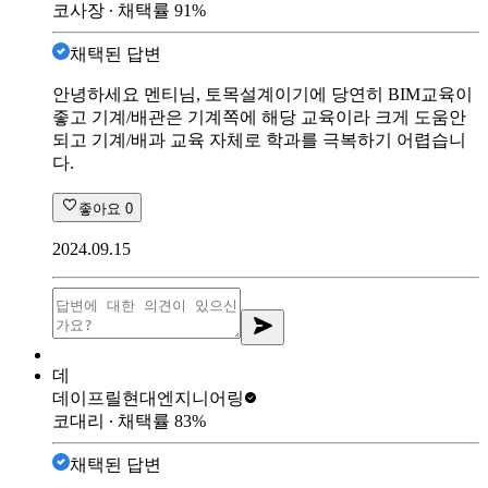
코사장
∙ 채택률
91
%
채택된 답변
안녕하세요 멘티님, 토목설계이기에 당연히 BIM교육이
좋고 기계/배관은 기계쪽에 해당 교육이라 크게 도움안
되고 기계/배과 교육 자체로 학과를 극복하기 어렵습니
다.
좋아요
0
2024.09.15
데
데이프릴
현대엔지니어링
코대리
∙ 채택률
83
%
채택된 답변