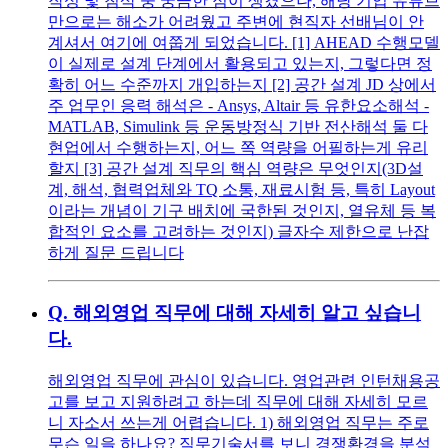
작성 및 첨삭 중 궁금한 점이 생겼으나, 해당 기업 유튜브
만으로는 해소가 어려웠고 주변에 현직자 선배님이 안
계셔서 여기에 여쭙게 되었습니다. [1] AHEAD 수행모델
이 실제로 설계 단계에서 활용되고 있는지, 그렇다면 정
확히 어느 수준까지 개입하는지 [2] 공간 설계 JD 상에서
주 업무인 응력 해석은 - Ansys, Altair 등 유한요소해석 -
MATLAB, Simulink 등 운동방정식 기반 전산해석 둘 다
현업에서 수행하는지, 어느 쪽 역량을 어필하는게 유리
할지 [3] 공간 설계 직무의 핵심 역량은 무엇인지(3D설
계, 해석, 협력업체와 TQ 소통, 재료시험 등, 특히 Layout
이라는 개념이 기구 배치에 국한된 것인지, 열유체 등 복
합적인 요소를 고려하는 것인지) 글자수 제한으로 난잡
하게 질문 드립니다
Q.
해외영업 직무에 대해 자세히 알고 싶습니
다.
해외영업 직무에 관심이 있습니다. 영업관련 인턴채용공
고를 보고 지원하려고 하는데 직무에 대해 자세히 모르
니 자소서 쓰는게 어렵습니다. 1) 해외영업 직무는 주로
무슨 일을 하나요? 직무기술서를 보니 경쟁환경을 분석