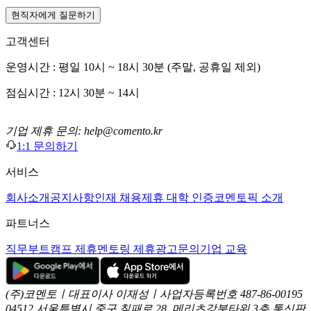
현직자에게 질문하기
고객센터
운영시간 : 평일 10시 ~ 18시 30분 (주말, 공휴일 제외)
점심시간 : 12시 30분 ~ 14시
기업 제휴 문의: help@comento.kr
1:1 문의하기
서비스
회사소개
공지사항
인재 채용
제휴 대학 인증
코멘토픽 소개
파트너스
직무부트캠프 제휴
멘토링 제휴
광고문의
기업 교육
(주)코멘토ㅣ대표이사 이재성ㅣ사업자등록번호 487-86-00195
04512 서울특별시 중구 칠패로 28, 메리츠강북타워 3층
통신판