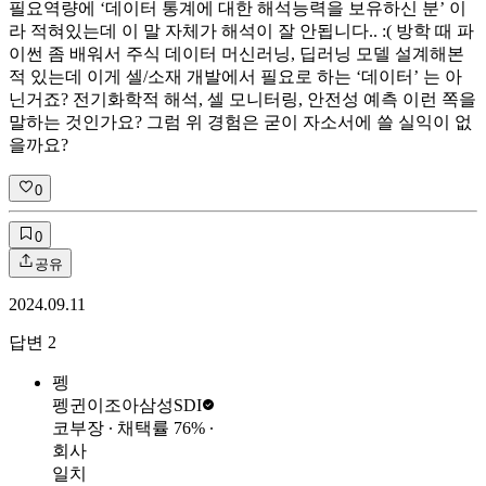
필요역량에 ‘데이터 통계에 대한 해석능력을 보유하신 분’ 이
라 적혀있는데 이 말 자체가 해석이 잘 안됩니다.. :( 방학 때 파
이썬 좀 배워서 주식 데이터 머신러닝, 딥러닝 모델 설계해본
적 있는데 이게 셀/소재 개발에서 필요로 하는 ‘데이터’ 는 아
닌거죠? 전기화학적 해석, 셀 모니터링, 안전성 예측 이런 쪽을
말하는 것인가요? 그럼 위 경험은 굳이 자소서에 쓸 실익이 없
을까요?
0
0
공유
2024.09.11
답변
2
펭
펭귄이조아
삼성SDI
코부장
∙ 채택률
76
%
∙
회사
일치