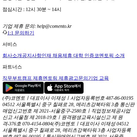
점심시간 : 12시 30분 ~ 14시
기업 제휴 문의: help@comento.kr
1:1 문의하기
서비스
회사소개
공지사항
인재 채용
제휴 대학 인증
코멘토픽 소개
파트너스
직무부트캠프 제휴
멘토링 제휴
광고문의
기업 교육
(주)코멘토ㅣ대표이사 이재성ㅣ사업자등록번호 487-86-00195
04512 서울특별시 중구 칠패로 28, 메리츠강북타워 3층
통신판
매업신고번호 제 2021-서울중구-2580호ㅣ직업정보제공사업
신고
서울청 제 2018-19호ㅣ원격평생교육시설신고 제 원
격-376호
070-4154-0804
(주)코멘토ㅣ대표이사 이재성
04512
서울특별시 중구 칠패로 28, 메리츠강북타워 3층
사업자등록
번호 487-86-00195ㅣ통신판매업신고번호 제 2021-서울중