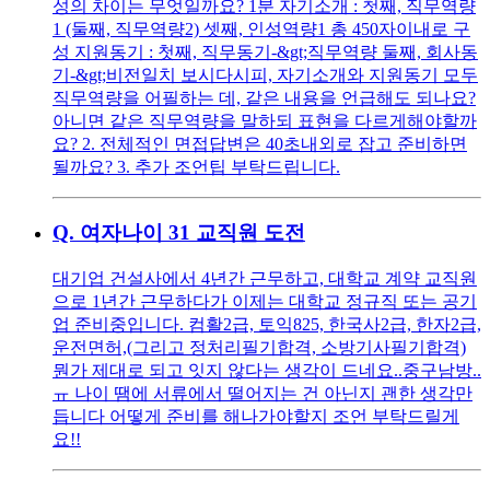
성의 차이는 무엇일까요? 1분 자기소개 : 첫째, 직무역량
1 (둘째, 직무역량2) 셋째, 인성역량1 총 450자이내로 구
성 지원동기 : 첫째, 직무동기-&gt;직무역량 둘째, 회사동
기-&gt;비전일치 보시다시피, 자기소개와 지원동기 모두
직무역량을 어필하는 데, 같은 내용을 언급해도 되나요?
아니면 같은 직무역량을 말하되 표현을 다르게해야할까
요? 2. 전체적인 면접답변은 40초내외로 잡고 준비하면
될까요? 3. 추가 조언팁 부탁드립니다.
Q.
여자나이 31 교직원 도전
대기업 건설사에서 4년간 근무하고, 대학교 계약 교직원
으로 1년간 근무하다가 이제는 대학교 정규직 또는 공기
업 준비중입니다. 컴활2급, 토익825, 한국사2급, 한자2급,
운전면허,(그리고 정처리필기합격, 소방기사필기합격)
뭔가 제대로 되고 잇지 않다는 생각이 드네요..중구남방..
ㅠ 나이 땜에 서류에서 떨어지는 건 아닌지 괜한 생각만
듭니다 어떻게 준비를 해나가야할지 조언 부탁드릴게
요!!