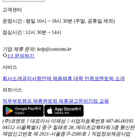
고객센터
운영시간 : 평일 10시 ~ 18시 30분 (주말, 공휴일 제외)
점심시간 : 12시 30분 ~ 14시
기업 제휴 문의: help@comento.kr
1:1 문의하기
서비스
회사소개
공지사항
인재 채용
제휴 대학 인증
코멘토픽 소개
파트너스
직무부트캠프 제휴
멘토링 제휴
광고문의
기업 교육
(주)코멘토ㅣ대표이사 이재성ㅣ사업자등록번호 487-86-00195
04512 서울특별시 중구 칠패로 28, 메리츠강북타워 3층
통신판
매업신고번호 제 2021-서울중구-2580호ㅣ직업정보제공사업