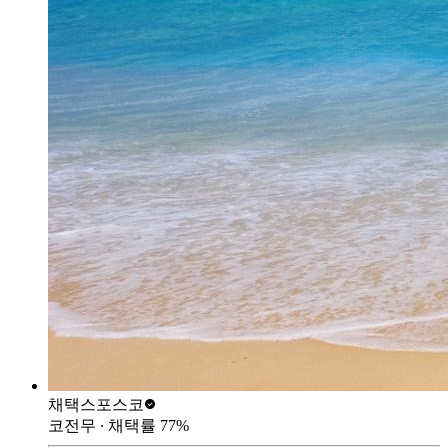
채택스
포스코
코전무
∙ 채택률
77
%