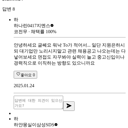
답변
8
하
하나린0417
지멘스
코전무
∙ 채택률
100
%
안녕하세요 글쎄요 워낙 To가 적어서... 일단 지원은하시
되 대기업만 노리시지말고 관련 채용공고 나오는데는 다
넣어보세요 면접도 자꾸봐야 실력이 늘고 중고신입이나
경력직으로 이직하는 방향도 있으니까요
좋아요
0
2025.01.24
하
하얀몽실이
삼성SDS