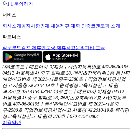
1:1 문의하기
서비스
회사소개
공지사항
인재 채용
제휴 대학 인증
코멘토픽 소개
파트너스
직무부트캠프 제휴
멘토링 제휴
광고문의
기업 교육
(주)코멘토ㅣ대표이사 이재성ㅣ사업자등록번호 487-86-00195
04512 서울특별시 중구 칠패로 28, 메리츠강북타워 3층
통신판
매업신고번호 제 2021-서울중구-2580호ㅣ직업정보제공사업
신고
서울청 제 2018-19호ㅣ원격평생교육시설신고 제 원
격-376호
070-4154-0804
(주)코멘토ㅣ대표이사 이재성
04512
서울특별시 중구 칠패로 28, 메리츠강북타워 3층
사업자등록
번호 487-86-00195ㅣ통신판매업신고번호 제 2021-서울중
구-2580호
직업정보제공사업신고 서울청 제 2018-19호
원격평
생교육시설신고 제 원격-376호ㅣ070-4154-0804
이용약관