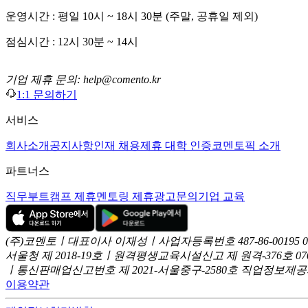
운영시간 : 평일 10시 ~ 18시 30분 (주말, 공휴일 제외)
점심시간 : 12시 30분 ~ 14시
기업 제휴 문의: help@comento.kr
1:1 문의하기
서비스
회사소개
공지사항
인재 채용
제휴 대학 인증
코멘토픽 소개
파트너스
직무부트캠프 제휴
멘토링 제휴
광고문의
기업 교육
(주)코멘토ㅣ대표이사 이재성ㅣ사업자등록번호 487-86-00195
서울청 제 2018-19호ㅣ원격평생교육시설신고 제 원격-376호
07
ㅣ통신판매업신고번호 제 2021-서울중구-2580호
직업정보제공사업
이용약관