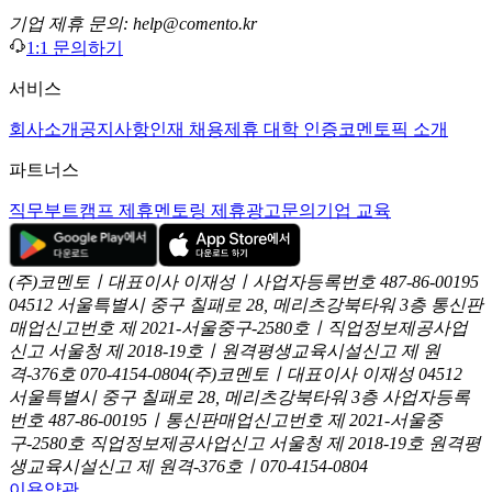
기업 제휴 문의: help@comento.kr
1:1 문의하기
서비스
회사소개
공지사항
인재 채용
제휴 대학 인증
코멘토픽 소개
파트너스
직무부트캠프 제휴
멘토링 제휴
광고문의
기업 교육
(주)코멘토ㅣ대표이사 이재성ㅣ사업자등록번호 487-86-00195
04512 서울특별시 중구 칠패로 28, 메리츠강북타워 3층
통신판
매업신고번호 제 2021-서울중구-2580호ㅣ직업정보제공사업
신고
서울청 제 2018-19호ㅣ원격평생교육시설신고 제 원
격-376호
070-4154-0804
(주)코멘토ㅣ대표이사 이재성
04512
서울특별시 중구 칠패로 28, 메리츠강북타워 3층
사업자등록
번호 487-86-00195ㅣ통신판매업신고번호 제 2021-서울중
구-2580호
직업정보제공사업신고 서울청 제 2018-19호
원격평
생교육시설신고 제 원격-376호ㅣ070-4154-0804
이용약관