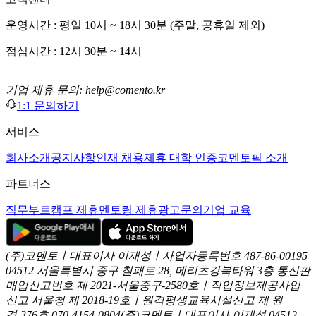
운영시간 : 평일 10시 ~ 18시 30분 (주말, 공휴일 제외)
점심시간 : 12시 30분 ~ 14시
기업 제휴 문의: help@comento.kr
1:1 문의하기
서비스
회사소개
공지사항
인재 채용
제휴 대학 인증
코멘토픽 소개
파트너스
직무부트캠프 제휴
멘토링 제휴
광고문의
기업 교육
(주)코멘토ㅣ대표이사 이재성ㅣ사업자등록번호 487-86-00195
04512 서울특별시 중구 칠패로 28, 메리츠강북타워 3층
통신판
매업신고번호 제 2021-서울중구-2580호ㅣ직업정보제공사업
신고
서울청 제 2018-19호ㅣ원격평생교육시설신고 제 원
격-376호
070-4154-0804
(주)코멘토ㅣ대표이사 이재성
04512