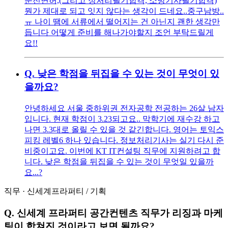
운전면허,(그리고 정처리필기합격, 소방기사필기합격)
뭔가 제대로 되고 잇지 않다는 생각이 드네요..중구남방..
ㅠ 나이 땜에 서류에서 떨어지는 건 아닌지 괜한 생각만
듭니다 어떻게 준비를 해나가야할지 조언 부탁드릴게
요!!
Q.
낮은 학점을 뒤집을 수 있는 것이 무엇이 있
을까요?
안녕하세요 서울 중하위권 전자공학 전공하는 26살 남자
입니다. 현재 학점이 3.23되고요.. 막학기에 재수강 하고
나면 3.3대로 올릴 수 있을 것 같긴합니다. 영어는 토익스
피킹 레벨6 하나 있습니다. 정보처리기사는 실기 다시 준
비중이고요. 이번에 KT IT컨설팅 직무에 지원하려고 합
니다. 낮은 학점을 뒤집을 수 있는 것이 무엇일 있을까
요...?
직무
·
신세계프라퍼티
/
기획
Q.
신세계 프라퍼티 공간컨텐츠 직무가 리징과 마케
팅이 합쳐진 것이라고 보면 될까요?