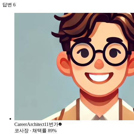
답변
6
CareerArchitect
11번가
코사장
∙ 채택률
89
%