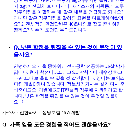
성 지원동기 : 첫째, 직무동기-&gt;직무역량 둘째, 회사동
기-&gt;비전일치 보시다시피, 자기소개와 지원동기 모두
직무역량을 어필하는 데, 같은 내용을 언급해도 되나요?
아니면 같은 직무역량을 말하되 표현을 다르게해야할까
요? 2. 전체적인 면접답변은 40초내외로 잡고 준비하면
될까요? 3. 추가 조언팁 부탁드립니다.
Q.
낮은 학점을 뒤집을 수 있는 것이 무엇이 있
을까요?
안녕하세요 서울 중하위권 전자공학 전공하는 26살 남자
입니다. 현재 학점이 3.23되고요.. 막학기에 재수강 하고
나면 3.3대로 올릴 수 있을 것 같긴합니다. 영어는 토익스
피킹 레벨6 하나 있습니다. 정보처리기사는 실기 다시 준
비중이고요. 이번에 KT IT컨설팅 직무에 지원하려고 합
니다. 낮은 학점을 뒤집을 수 있는 것이 무엇일 있을까
요...?
자소서
·
신한라이프생명보험
/
SW개발
Q.
가족 일을 도운 경험을 적어도 괜찮을까요?