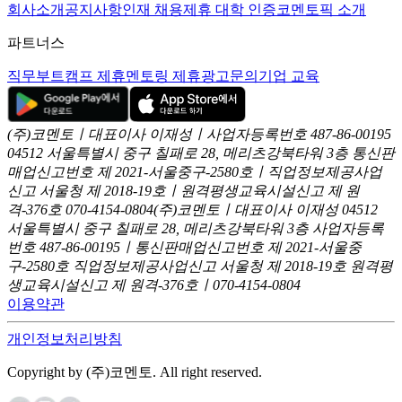
회사소개
공지사항
인재 채용
제휴 대학 인증
코멘토픽 소개
파트너스
직무부트캠프 제휴
멘토링 제휴
광고문의
기업 교육
(주)코멘토ㅣ대표이사 이재성ㅣ사업자등록번호 487-86-00195
04512 서울특별시 중구 칠패로 28, 메리츠강북타워 3층
통신판
매업신고번호 제 2021-서울중구-2580호ㅣ직업정보제공사업
신고
서울청 제 2018-19호ㅣ원격평생교육시설신고 제 원
격-376호
070-4154-0804
(주)코멘토ㅣ대표이사 이재성
04512
서울특별시 중구 칠패로 28, 메리츠강북타워 3층
사업자등록
번호 487-86-00195ㅣ통신판매업신고번호 제 2021-서울중
구-2580호
직업정보제공사업신고 서울청 제 2018-19호
원격평
생교육시설신고 제 원격-376호ㅣ070-4154-0804
이용약관
개인정보처리방침
Copyright by (주)코멘토. All right reserved.