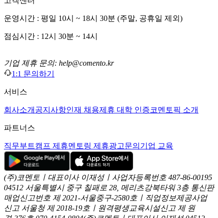
고객센터
운영시간 : 평일 10시 ~ 18시 30분 (주말, 공휴일 제외)
점심시간 : 12시 30분 ~ 14시
기업 제휴 문의: help@comento.kr
1:1 문의하기
서비스
회사소개
공지사항
인재 채용
제휴 대학 인증
코멘토픽 소개
파트너스
직무부트캠프 제휴
멘토링 제휴
광고문의
기업 교육
(주)코멘토ㅣ대표이사 이재성ㅣ사업자등록번호 487-86-00195
04512 서울특별시 중구 칠패로 28, 메리츠강북타워 3층
통신판
매업신고번호 제 2021-서울중구-2580호ㅣ직업정보제공사업
신고
서울청 제 2018-19호ㅣ원격평생교육시설신고 제 원