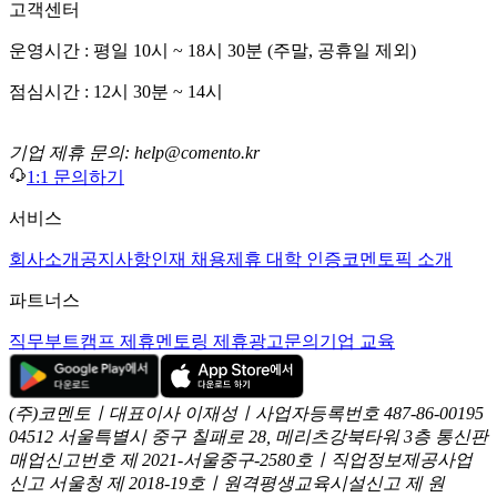
고객센터
운영시간 : 평일 10시 ~ 18시 30분 (주말, 공휴일 제외)
점심시간 : 12시 30분 ~ 14시
기업 제휴 문의: help@comento.kr
1:1 문의하기
서비스
회사소개
공지사항
인재 채용
제휴 대학 인증
코멘토픽 소개
파트너스
직무부트캠프 제휴
멘토링 제휴
광고문의
기업 교육
(주)코멘토ㅣ대표이사 이재성ㅣ사업자등록번호 487-86-00195
04512 서울특별시 중구 칠패로 28, 메리츠강북타워 3층
통신판
매업신고번호 제 2021-서울중구-2580호ㅣ직업정보제공사업
신고
서울청 제 2018-19호ㅣ원격평생교육시설신고 제 원