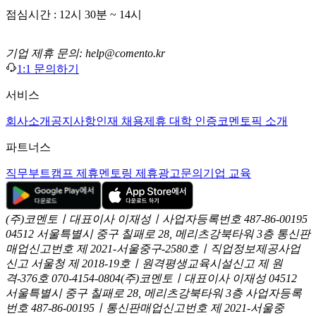
점심시간 : 12시 30분 ~ 14시
기업 제휴 문의: help@comento.kr
1:1 문의하기
서비스
회사소개
공지사항
인재 채용
제휴 대학 인증
코멘토픽 소개
파트너스
직무부트캠프 제휴
멘토링 제휴
광고문의
기업 교육
(주)코멘토ㅣ대표이사 이재성ㅣ사업자등록번호 487-86-00195
04512 서울특별시 중구 칠패로 28, 메리츠강북타워 3층
통신판
매업신고번호 제 2021-서울중구-2580호ㅣ직업정보제공사업
신고
서울청 제 2018-19호ㅣ원격평생교육시설신고 제 원
격-376호
070-4154-0804
(주)코멘토ㅣ대표이사 이재성
04512
서울특별시 중구 칠패로 28, 메리츠강북타워 3층
사업자등록
번호 487-86-00195ㅣ통신판매업신고번호 제 2021-서울중