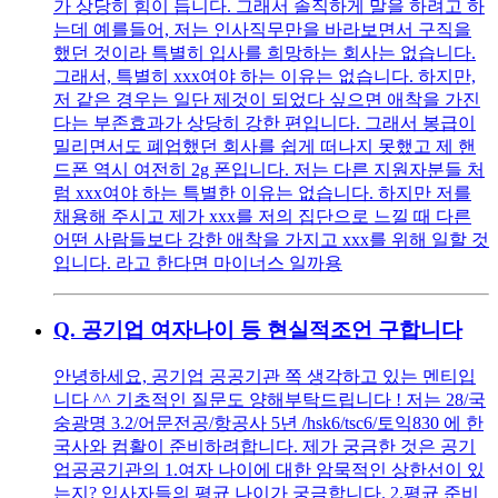
가 상당히 힘이 듭니다. 그래서 솔직하게 말을 하려고 하
는데 예를들어, 저는 인사직무만을 바라보면서 구직을
했던 것이라 특별히 입사를 희망하는 회사는 없습니다.
그래서, 특별히 xxx여야 하는 이유는 없습니다. 하지만,
저 같은 경우는 일단 제것이 되었다 싶으면 애착을 가진
다는 부존효과가 상당히 강한 편입니다. 그래서 봉급이
밀리면서도 폐업했던 회사를 쉽게 떠나지 못했고 제 핸
드폰 역시 여전히 2g 폰입니다. 저는 다른 지원자분들 처
럼 xxx여야 하는 특별한 이유는 없습니다. 하지만 저를
채용해 주시고 제가 xxx를 저의 집단으로 느낄 때 다른
어떤 사람들보다 강한 애착을 가지고 xxx를 위해 일할 것
입니다. 라고 한다면 마이너스 일까용
Q.
공기업 여자나이 등 현실적조언 구합니다
안녕하세요, 공기업 공공기관 쪽 생각하고 있는 멘티입
니다 ^^ 기초적인 질문도 양해부탁드립니다 ! 저는 28/국
숭광명 3.2/어문전공/항공사 5년 /hsk6/tsc6/토익830 에 한
국사와 컴활이 준비하려합니다. 제가 궁금한 것은 공기
업공공기관의 1.여자 나이에 대한 암묵적인 상한선이 있
는지? 입사자들의 평균 나이가 궁금합니다. 2.평균 준비