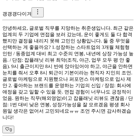
갱
갱갱다이겨
안녕하세요, 글로벌 직무를 지망하는 취준생입니다. 최근 같은
업계의 두 기업에 면접을 보러 갔는데, 운이 좋게도 둘 다 합격
했지만 결정을 내리지 못해 고민인 상황입니다. 둘 중 무엇을
선택하는 게 좋을까요? 1.성장하는 스타트업의 3개월 체험형
인턴 / 동종업계 대비 최고 수준의 연봉, 내년에 상장 가능성 높
음. / 단점: 잡플래닛 리뷰 최악(조직, 야근, 업무 모두 평 안 좋
음). 9시 출근이지만 8시 반에 앉아있어야 하고, 야근을 안하면
눈치를 줘서 오후 8시 퇴근이 기본이라는 현직자 지인의 조언.
글로벌 마케팅으로 지원했으나 퍼포먼스 마케팅으로 입사 제
안 2. 좋아하는 브랜드를 운영하는 기업의 신입 / 장점: 회사에
애정을 갖고 일할 수 있을 듯. 면접 경험이 너무나도 긍정적이
었음. 원하는 직무(해외영업)이고 잡플래닛 리뷰도 괜찮음 / 단
점: 1번 대비 낮은 연봉, 성장가능성을 잘 모르겠음 평생 회사
원일 생각은 없어서 고민되네요ㅠㅠ 조언 주시면 감사하겠습
니다!
0