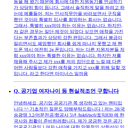
동을 해 왔기 때문에 회사에 대한 지원동기를 언급하기
가 상당히 힘이 듭니다. 그래서 솔직하게 말을 하려고 하
는데 예를들어, 저는 인사직무만을 바라보면서 구직을
했던 것이라 특별히 입사를 희망하는 회사는 없습니다.
그래서, 특별히 xxx여야 하는 이유는 없습니다. 하지만,
저 같은 경우는 일단 제것이 되었다 싶으면 애착을 가진
다는 부존효과가 상당히 강한 편입니다. 그래서 봉급이
밀리면서도 폐업했던 회사를 쉽게 떠나지 못했고 제 핸
드폰 역시 여전히 2g 폰입니다. 저는 다른 지원자분들 처
럼 xxx여야 하는 특별한 이유는 없습니다. 하지만 저를
채용해 주시고 제가 xxx를 저의 집단으로 느낄 때 다른
어떤 사람들보다 강한 애착을 가지고 xxx를 위해 일할 것
입니다. 라고 한다면 마이너스 일까용
Q.
공기업 여자나이 등 현실적조언 구합니다
안녕하세요, 공기업 공공기관 쪽 생각하고 있는 멘티입
니다 ^^ 기초적인 질문도 양해부탁드립니다 ! 저는 28/국
숭광명 3.2/어문전공/항공사 5년 /hsk6/tsc6/토익830 에 한
국사와 컴활이 준비하려합니다. 제가 궁금한 것은 공기
업공공기관의 1.여자 나이에 대한 암묵적인 상한선이 있