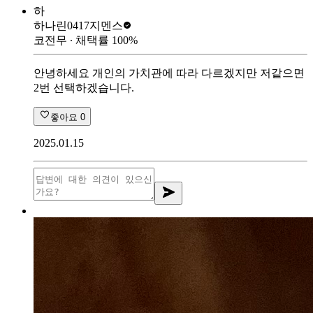
하
하나린0417
지멘스
코전무
∙ 채택률
100
%
안녕하세요 개인의 가치관에 따라 다르겠지만 저같으면
2번 선택하겠습니다.
좋아요
0
2025.01.15