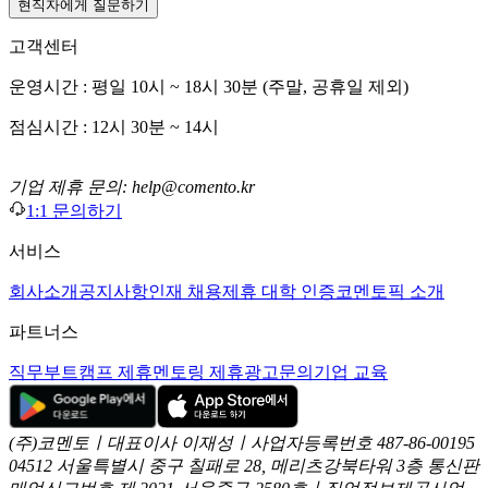
현직자에게 질문하기
고객센터
운영시간 : 평일 10시 ~ 18시 30분 (주말, 공휴일 제외)
점심시간 : 12시 30분 ~ 14시
기업 제휴 문의: help@comento.kr
1:1 문의하기
서비스
회사소개
공지사항
인재 채용
제휴 대학 인증
코멘토픽 소개
파트너스
직무부트캠프 제휴
멘토링 제휴
광고문의
기업 교육
(주)코멘토ㅣ대표이사 이재성ㅣ사업자등록번호 487-86-00195
04512 서울특별시 중구 칠패로 28, 메리츠강북타워 3층
통신판