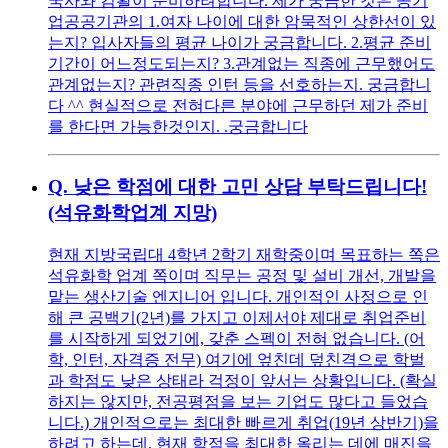
국사와 컴활이 준비하려합니다. 제가 궁금한 것은 공기
업공공기관의 1.여자 나이에 대한 암묵적인 상한선이 있
는지? 입사자들의 평균 나이가 궁금합니다. 2.평균 준비
기간이 어느정도되는지? 3.관계없는 직종에 근무했어도
관계없는지? 관련직종 인턴 등을 선호하는지. 궁금합니
다 ^^ 현실적으로 전혀다른 분야에 근무하던 제가 준비
를 한다면 가능한것인지. .궁금합니다
Q.
낮은 학점에 대한 고민 상담 부탁드립니다!
(석유화학업계 지망)
현재 지방국립대 4학년 2학기 재학중이며 목표하는 쪽은
석유화학 업계 쪽이며 직무는 공정 및 설비 개선, 개발을
맡는 생산기술 엔지니어 입니다. 개인적인 사정으로 인
해 큰 공백기(2년)를 가지고 이제서야 제대로 취업준비
를 시작하게 되었기에, 갖춘 스펙이 전혀 없습니다. (어
학, 인턴, 자격증 전무) 여기에 엎친데 덮친격으로 학벌
과 학점도 낮은 상태라 걱정이 앞서는 상황입니다. (확실
하지는 않지만, 전공평점을 보는 기업도 많다고 들었습
니다.) 개인적으로는 최대한 빠르게 취업(19년 상반기)을
하려고 하는데, 현재 학점을 최대한 올리는 데에 매진을