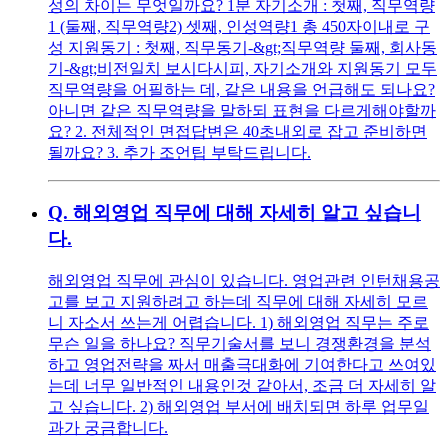
성의 차이는 무엇일까요? 1분 자기소개 : 첫째, 직무역량
1 (둘째, 직무역량2) 셋째, 인성역량1 총 450자이내로 구
성 지원동기 : 첫째, 직무동기-&gt;직무역량 둘째, 회사동
기-&gt;비전일치 보시다시피, 자기소개와 지원동기 모두
직무역량을 어필하는 데, 같은 내용을 언급해도 되나요?
아니면 같은 직무역량을 말하되 표현을 다르게해야할까
요? 2. 전체적인 면접답변은 40초내외로 잡고 준비하면
될까요? 3. 추가 조언팁 부탁드립니다.
Q.
해외영업 직무에 대해 자세히 알고 싶습니
다.
해외영업 직무에 관심이 있습니다. 영업관련 인턴채용공
고를 보고 지원하려고 하는데 직무에 대해 자세히 모르
니 자소서 쓰는게 어렵습니다. 1) 해외영업 직무는 주로
무슨 일을 하나요? 직무기술서를 보니 경쟁환경을 분석
하고 영업전략을 짜서 매출극대화에 기여한다고 쓰여있
는데 너무 일반적인 내용인것 같아서, 조금 더 자세히 알
고 싶습니다. 2) 해외영업 부서에 배치되면 하루 업무일
과가 궁금합니다.