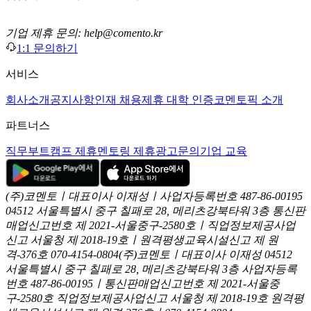
기업 제휴 문의: help@comento.kr
1:1 문의하기
서비스
회사소개
공지사항
인재 채용
제휴 대학 인증
코멘토픽 소개
파트너스
직무부트캠프 제휴
멘토링 제휴
광고문의
기업 교육
(주)코멘토ㅣ대표이사 이재성ㅣ사업자등록번호 487-86-00195
04512 서울특별시 중구 칠패로 28, 메리츠강북타워 3층
통신판
매업신고번호 제 2021-서울중구-2580호ㅣ직업정보제공사업
신고
서울청 제 2018-19호ㅣ원격평생교육시설신고 제 원
격-376호
070-4154-0804
(주)코멘토ㅣ대표이사 이재성
04512
서울특별시 중구 칠패로 28, 메리츠강북타워 3층
사업자등록
번호 487-86-00195ㅣ통신판매업신고번호 제 2021-서울중
구-2580호
직업정보제공사업신고 서울청 제 2018-19호
원격평