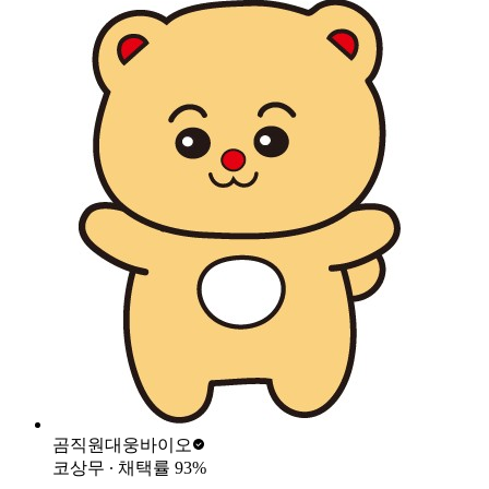
곰직원
대웅바이오
코상무
∙ 채택률
93
%