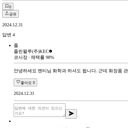
0
공유
2024.12.31
답변
4
졸
졸린왈루
(주)KEC
코사장
∙ 채택률
98
%
안녕하세요 멘티님 화학과 하셔도 됩니다. 근데 화장품 관
좋아요
0
2024.12.31