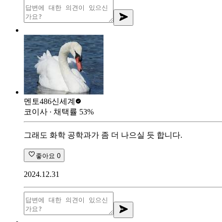
멘토486
신세계
코이사
∙ 채택률
53
%
그래도 화학 공학과가 좀 더 나으실 듯 합니다.
좋아요
0
2024.12.31