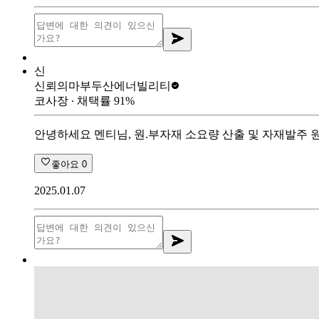
신
신뢰의마부
두산에너빌리티
코사장
∙ 채택률
91
%
안녕하세요 멘티님, 원.부자재 소요량 산출 및 자재발주 
좋아요
0
2025.01.07