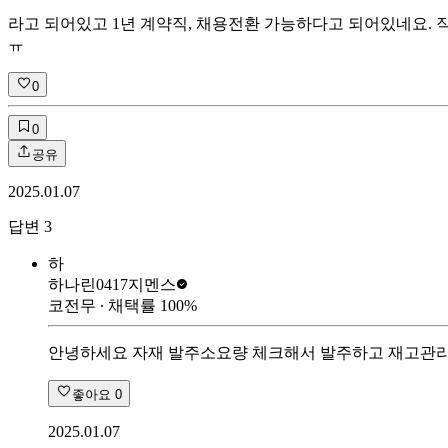
라고 되어있고 1년 계약직, 채용전환 가능하다고 되어있네요.
ㅠ
0
0
공유
2025.01.07
답변
3
하
하나린0417
지멘스
코전무
∙ 채택률
100
%
안녕하세요 자재 발주소요량 체크해서 발주하고 재고관
좋아요
0
2025.01.07