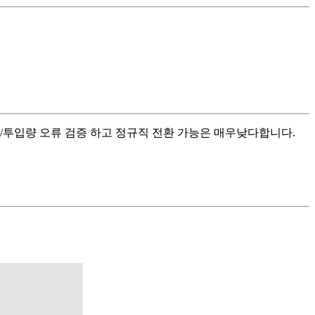
율/투입량 오류 검증 하고 정규직 전환 가능은 매우낮다합니다.