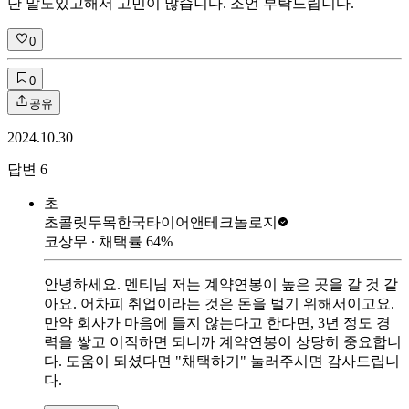
단 말도있고해서 고민이 많습니다. 조언 부탁드립니다.
0
0
공유
2024.10.30
답변
6
초
초콜릿두목
한국타이어앤테크놀로지
코상무
∙ 채택률
64
%
안녕하세요. 멘티님 저는 계약연봉이 높은 곳을 갈 것 같
아요. 어차피 취업이라는 것은 돈을 벌기 위해서이고요.
만약 회사가 마음에 들지 않는다고 한다면, 3년 정도 경
력을 쌓고 이직하면 되니까 계약연봉이 상당히 중요합니
다. 도움이 되셨다면 "채택하기" 눌러주시면 감사드립니
다.