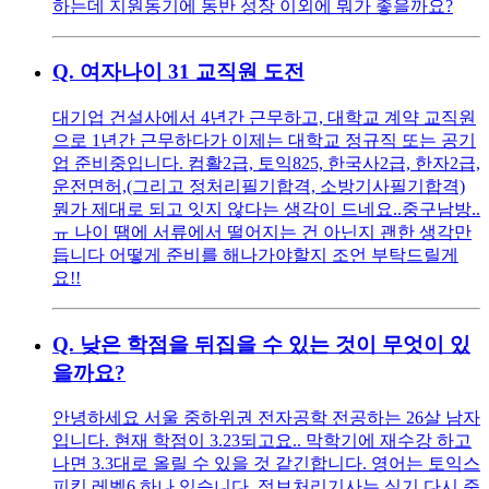
하는데 지원동기에 동반 성장 이외에 뭐가 좋을까요?
Q.
여자나이 31 교직원 도전
대기업 건설사에서 4년간 근무하고, 대학교 계약 교직원
으로 1년간 근무하다가 이제는 대학교 정규직 또는 공기
업 준비중입니다. 컴활2급, 토익825, 한국사2급, 한자2급,
운전면허,(그리고 정처리필기합격, 소방기사필기합격)
뭔가 제대로 되고 잇지 않다는 생각이 드네요..중구남방..
ㅠ 나이 땜에 서류에서 떨어지는 건 아닌지 괜한 생각만
듭니다 어떻게 준비를 해나가야할지 조언 부탁드릴게
요!!
Q.
낮은 학점을 뒤집을 수 있는 것이 무엇이 있
을까요?
안녕하세요 서울 중하위권 전자공학 전공하는 26살 남자
입니다. 현재 학점이 3.23되고요.. 막학기에 재수강 하고
나면 3.3대로 올릴 수 있을 것 같긴합니다. 영어는 토익스
피킹 레벨6 하나 있습니다. 정보처리기사는 실기 다시 준