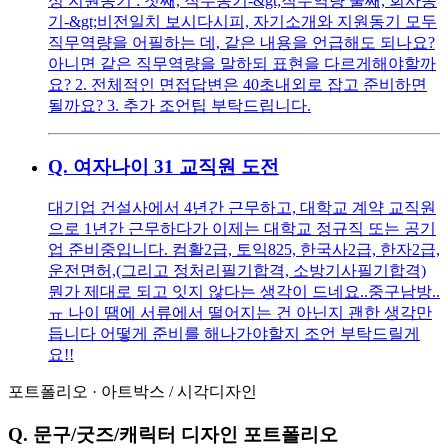
성 지원동기 : 첫째, 직무동기-&gt;직무역량 둘째, 회사동
기-&gt;비전일치 보시다시피, 자기소개와 지원동기 모두
직무역량을 어필하는 데, 같은 내용을 언급해도 되나요?
아니면 같은 직무역량을 말하되 표현을 다르게해야할까
요? 2. 전체적인 면접답변은 40초내외로 잡고 준비하면
될까요? 3. 추가 조언팁 부탁드립니다.
Q.
여자나이 31 교직원 도전
대기업 건설사에서 4년간 근무하고, 대학교 계약 교직원
으로 1년간 근무하다가 이제는 대학교 정규직 또는 공기
업 준비중입니다. 컴활2급, 토익825, 한국사2급, 한자2급,
운전면허,(그리고 정처리필기합격, 소방기사필기합격)
뭔가 제대로 되고 잇지 않다는 생각이 드네요..중구남방..
ㅠ 나이 땜에 서류에서 떨어지는 건 아닌지 괜한 생각만
듭니다 어떻게 준비를 해나가야할지 조언 부탁드릴게
요!!
포트폴리오
·
아트박스
/
시각디자인
Q.
문구/굿즈/캐릭터 디자인 포트폴리오