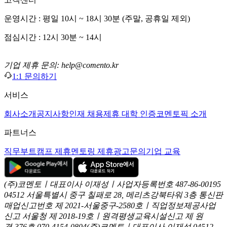
운영시간 : 평일 10시 ~ 18시 30분 (주말, 공휴일 제외)
점심시간 : 12시 30분 ~ 14시
기업 제휴 문의: help@comento.kr
1:1 문의하기
서비스
회사소개
공지사항
인재 채용
제휴 대학 인증
코멘토픽 소개
파트너스
직무부트캠프 제휴
멘토링 제휴
광고문의
기업 교육
(주)코멘토ㅣ대표이사 이재성ㅣ사업자등록번호 487-86-00195
04512 서울특별시 중구 칠패로 28, 메리츠강북타워 3층
통신판
매업신고번호 제 2021-서울중구-2580호ㅣ직업정보제공사업
신고
서울청 제 2018-19호ㅣ원격평생교육시설신고 제 원
격-376호
070-4154-0804
(주)코멘토ㅣ대표이사 이재성
04512