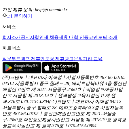
기업 제휴 문의: help@comento.kr
1:1 문의하기
서비스
회사소개
공지사항
인재 채용
제휴 대학 인증
코멘토픽 소개
파트너스
직무부트캠프 제휴
멘토링 제휴
광고문의
기업 교육
(주)코멘토ㅣ대표이사 이재성ㅣ사업자등록번호 487-86-00195
04512 서울특별시 중구 칠패로 28, 메리츠강북타워 3층
통신판
매업신고번호 제 2021-서울중구-2580호ㅣ직업정보제공사업
신고
서울청 제 2018-19호ㅣ원격평생교육시설신고 제 원
격-376호
070-4154-0804
(주)코멘토ㅣ대표이사 이재성
04512
서울특별시 중구 칠패로 28, 메리츠강북타워 3층
사업자등록
번호 487-86-00195ㅣ통신판매업신고번호 제 2021-서울중
구-2580호
직업정보제공사업신고 서울청 제 2018-19호
원격평
생교육시설신고 제 원격-376호ㅣ070-4154-0804