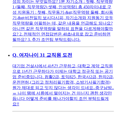
성의 차이는 무엇일까요? 1분 자기소개 : 첫째, 직무역량
1 (둘째, 직무역량2) 셋째, 인성역량1 총 450자이내로 구
성 지원동기 : 첫째, 직무동기-&gt;직무역량 둘째, 회사동
기-&gt;비전일치 보시다시피, 자기소개와 지원동기 모두
직무역량을 어필하는 데, 같은 내용을 언급해도 되나요?
아니면 같은 직무역량을 말하되 표현을 다르게해야할까
요? 2. 전체적인 면접답변은 40초내외로 잡고 준비하면
될까요? 3. 추가 조언팁 부탁드립니다.
Q.
여자나이 31 교직원 도전
대기업 건설사에서 4년간 근무하고, 대학교 계약 교직원
으로 1년간 근무하다가 이제는 대학교 정규직 또는 공기
업 준비중입니다. 컴활2급, 토익825, 한국사2급, 한자2급,
운전면허,(그리고 정처리필기합격, 소방기사필기합격)
뭔가 제대로 되고 잇지 않다는 생각이 드네요..중구남방..
ㅠ 나이 땜에 서류에서 떨어지는 건 아닌지 괜한 생각만
듭니다 어떻게 준비를 해나가야할지 조언 부탁드릴게
요!!