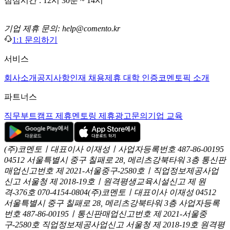
점심시간 : 12시 30분 ~ 14시
기업 제휴 문의: help@comento.kr
1:1 문의하기
서비스
회사소개
공지사항
인재 채용
제휴 대학 인증
코멘토픽 소개
파트너스
직무부트캠프 제휴
멘토링 제휴
광고문의
기업 교육
(주)코멘토ㅣ대표이사 이재성ㅣ사업자등록번호 487-86-00195
04512 서울특별시 중구 칠패로 28, 메리츠강북타워 3층
통신판
매업신고번호 제 2021-서울중구-2580호ㅣ직업정보제공사업
신고
서울청 제 2018-19호ㅣ원격평생교육시설신고 제 원
격-376호
070-4154-0804
(주)코멘토ㅣ대표이사 이재성
04512
서울특별시 중구 칠패로 28, 메리츠강북타워 3층
사업자등록
번호 487-86-00195ㅣ통신판매업신고번호 제 2021-서울중
구-2580호
직업정보제공사업신고 서울청 제 2018-19호
원격평