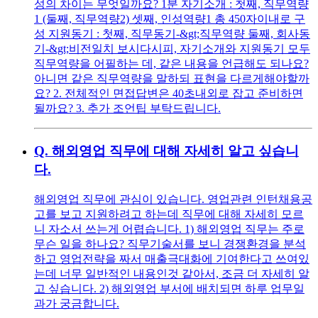
성의 차이는 무엇일까요? 1분 자기소개 : 첫째, 직무역량
1 (둘째, 직무역량2) 셋째, 인성역량1 총 450자이내로 구
성 지원동기 : 첫째, 직무동기-&gt;직무역량 둘째, 회사동
기-&gt;비전일치 보시다시피, 자기소개와 지원동기 모두
직무역량을 어필하는 데, 같은 내용을 언급해도 되나요?
아니면 같은 직무역량을 말하되 표현을 다르게해야할까
요? 2. 전체적인 면접답변은 40초내외로 잡고 준비하면
될까요? 3. 추가 조언팁 부탁드립니다.
Q.
해외영업 직무에 대해 자세히 알고 싶습니
다.
해외영업 직무에 관심이 있습니다. 영업관련 인턴채용공
고를 보고 지원하려고 하는데 직무에 대해 자세히 모르
니 자소서 쓰는게 어렵습니다. 1) 해외영업 직무는 주로
무슨 일을 하나요? 직무기술서를 보니 경쟁환경을 분석
하고 영업전략을 짜서 매출극대화에 기여한다고 쓰여있
는데 너무 일반적인 내용인것 같아서, 조금 더 자세히 알
고 싶습니다. 2) 해외영업 부서에 배치되면 하루 업무일
과가 궁금합니다.