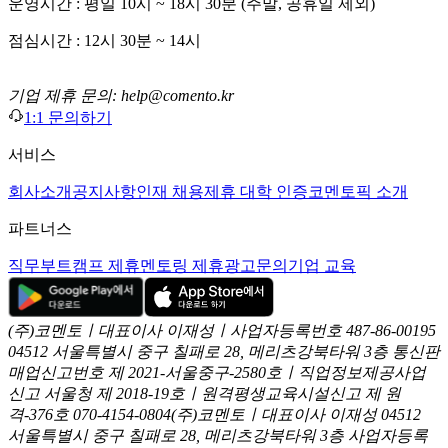
운영시간 : 평일 10시 ~ 18시 30분 (주말, 공휴일 제외)
점심시간 : 12시 30분 ~ 14시
기업 제휴 문의: help@comento.kr
1:1 문의하기
서비스
회사소개
공지사항
인재 채용
제휴 대학 인증
코멘토픽 소개
파트너스
직무부트캠프 제휴
멘토링 제휴
광고문의
기업 교육
(주)코멘토ㅣ대표이사 이재성ㅣ사업자등록번호 487-86-00195
04512 서울특별시 중구 칠패로 28, 메리츠강북타워 3층
통신판
매업신고번호 제 2021-서울중구-2580호ㅣ직업정보제공사업
신고
서울청 제 2018-19호ㅣ원격평생교육시설신고 제 원
격-376호
070-4154-0804
(주)코멘토ㅣ대표이사 이재성
04512
서울특별시 중구 칠패로 28, 메리츠강북타워 3층
사업자등록