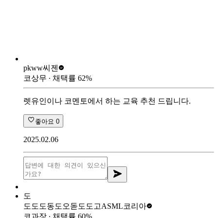
pkww
씨젠
코상무
∙ 채택률
62
%
렛유인이나 코멘토에서 하는 교육 추천 드립니다.
좋아요
0
2025.02.06
도
도도도동도오돋도도고
ASML코리아
코과장
∙ 채택률
60
%