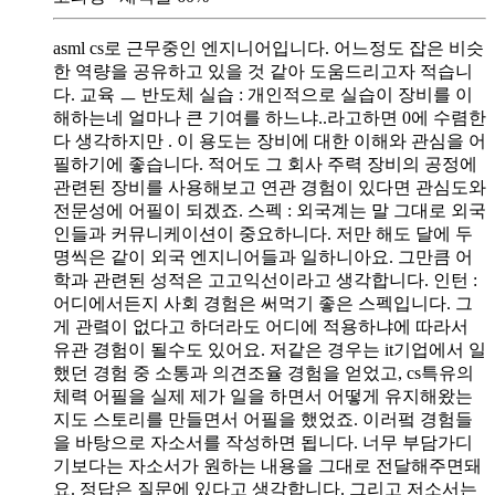
asml cs로 근무중인 엔지니어입니다. 어느정도 잡은 비슷
한 역량을 공유하고 있을 것 같아 도움드리고자 적습니
다. 교육 ㅡ 반도체 실습 : 개인적으로 실습이 장비를 이
해하는네 얼마나 큰 기여를 하느냐..라고하면 0에 수렴한
다 생각하지만 . 이 용도는 장비에 대한 이해와 관심을 어
필하기에 좋습니다. 적어도 그 회사 주력 장비의 공정에
관련된 장비를 사용해보고 연관 경험이 있다면 관심도와
전문성에 어필이 되겠죠. 스펙 : 외국계는 말 그대로 외국
인들과 커뮤니케이션이 중요하니다. 저만 해도 달에 두
명씩은 같이 외국 엔지니어들과 일하니아요. 그만큼 어
학과 관련된 성적은 고고익선이라고 생각합니다. 인턴 :
어디에서든지 사회 경험은 써먹기 좋은 스펙입니다. 그
게 관렼이 없다고 하더라도 어디에 적용하냐에 따라서
유관 경험이 될수도 있어요. 저같은 경우는 it기업에서 일
했던 경험 중 소통과 의견조율 경험을 얻었고, cs특유의
체력 어필을 실제 제가 일을 하면서 어떻게 유지해왔는
지도 스토리를 만들면서 어필을 했었죠. 이러펔 경험들
을 바탕으로 자소서를 작성하면 됩니다. 너무 부담가디
기보다는 자소서가 원하는 내용을 그대로 전달해주면돼
요. 정답은 질문에 있다고 생각합니다. 그리고 저소서는