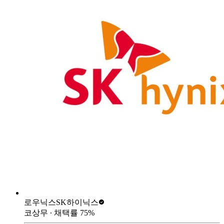
로우닉스
SK하이닉스
코상무
∙ 채택률
75
%