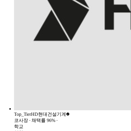
Top_Tier
HD현대건설기계
코사장
∙ 채택률
96
%
∙
학교